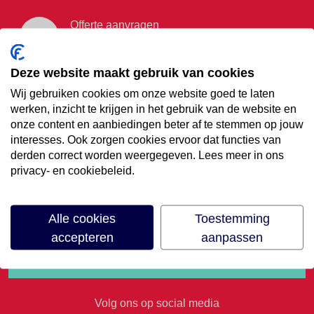
Offerte aanvragen
Vraag offerte aan
Deze website maakt gebruik van cookies
Wij gebruiken cookies om onze website goed te laten
€35,- korting op je
werken, inzicht te krijgen in het gebruik van de website en
onze content en aanbiedingen beter af te stemmen op jouw
volgende vakantie
interesses. Ook zorgen cookies ervoor dat functies van
derden correct worden weergegeven. Lees meer in ons
privacy- en cookiebeleid.
Meld je aan voor onze nieuwsbrief
Alle cookies
Toestemming
accepteren
aanpassen
Volg ons op social media