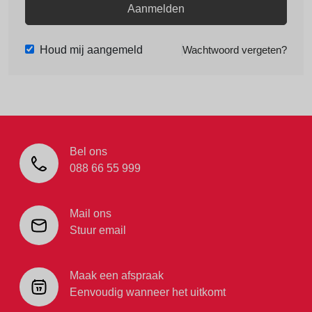
Aanmelden
Houd mij aangemeld
Wachtwoord vergeten?
Bel ons
088 66 55 999
Mail ons
Stuur email
Maak een afspraak
Eenvoudig wanneer het uitkomt