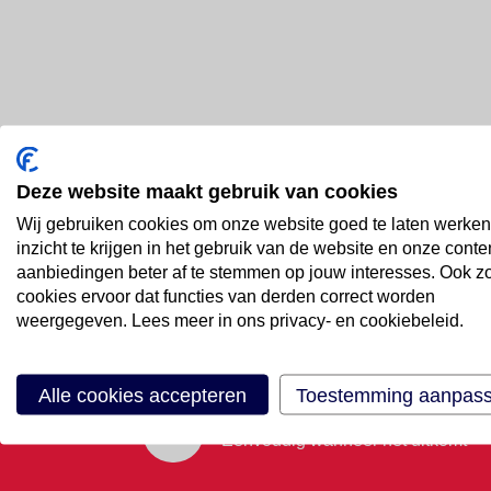
Deze website maakt gebruik van cookies
Bel ons
Wij gebruiken cookies om onze website goed te laten werken
088 66 55 999
inzicht te krijgen in het gebruik van de website en onze conte
aanbiedingen beter af te stemmen op jouw interesses. Ook z
cookies ervoor dat functies van derden correct worden
Mail ons
weergegeven. Lees meer in ons privacy- en cookiebeleid.
Stuur email
Alle cookies accepteren
Toestemming aanpas
Maak een afspraak
Eenvoudig wanneer het uitkomt