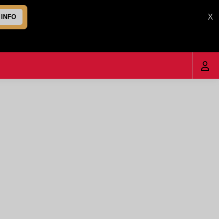
X
 INFO