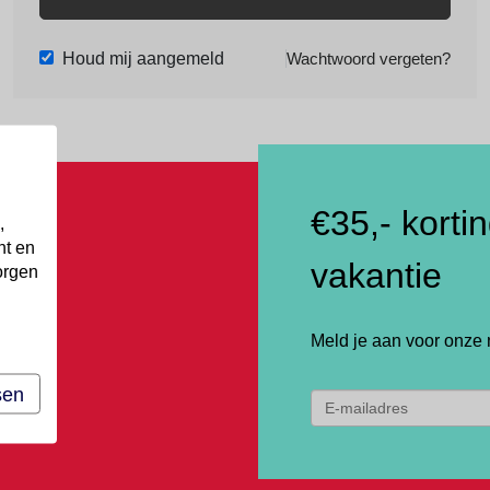
Houd mij aangemeld
Wachtwoord vergeten?
€35,- korti
,
nt en
vakantie
orgen
Meld je aan voor onze 
sen