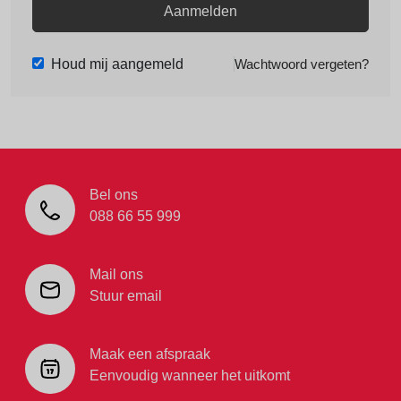
Aanmelden
Houd mij aangemeld
Wachtwoord vergeten?
Bel ons
088 66 55 999
Mail ons
Stuur email
Maak een afspraak
Eenvoudig wanneer het uitkomt