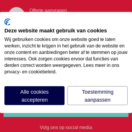
Offerte aanvragen
Vraag offerte aan
Deze website maakt gebruik van cookies
Wij gebruiken cookies om onze website goed te laten
€35,- korting op je
werken, inzicht te krijgen in het gebruik van de website en
onze content en aanbiedingen beter af te stemmen op jouw
volgende vakantie
interesses. Ook zorgen cookies ervoor dat functies van
derden correct worden weergegeven. Lees meer in ons
privacy- en cookiebeleid.
Meld je aan voor onze nieuwsbrief
Alle cookies
Toestemming
accepteren
aanpassen
Volg ons op social media