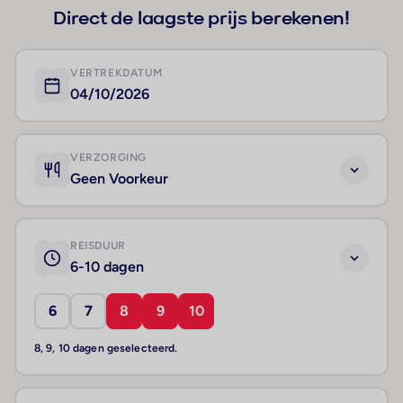
Direct de laagste prijs berekenen!
VERTREKDATUM
04/10/2026
VERZORGING
Geen Voorkeur
REISDUUR
6-10 dagen
6
7
8
9
10
8, 9, 10 dagen geselecteerd.