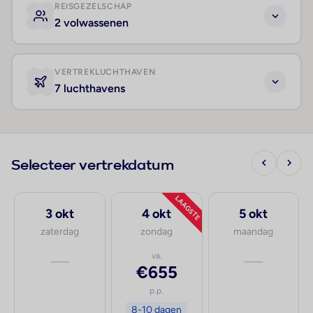
REISGEZELSCHAP
2 volwassenen
VERTREKLUCHTHAVEN
7 luchthavens
Selecteer vertrekdatum
LAAGSTE
3 okt
4 okt
5 okt
zaterdag
zondag
maandag
—
va.
—
€655
p.p.
8-10 dagen