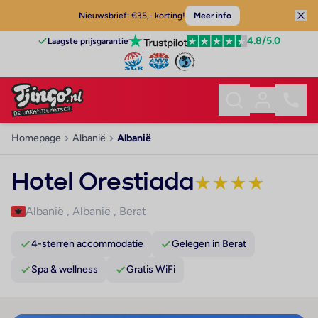
Nieuwsbrief: €35,- korting!
Meer info
4.8
/5.0
Laagste prijsgarantie
Homepage
Albanië
Albanië
Hotel Orestiada
★
★
★
★
Albanië
,
Albanië
,
Berat
4-sterren accommodatie
Gelegen in Berat
Spa & wellness
Gratis WiFi