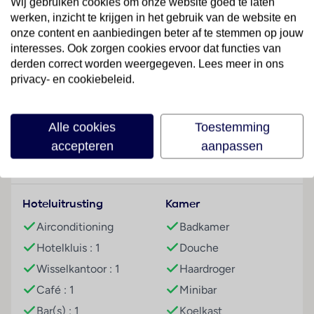
Wij gebruiken cookies om onze website goed te laten
alle vragen behulpzaam. Een bagagedepot, een kluis
werken, inzicht te krijgen in het gebruik van de website en
en een wisselkantoor behoren tot de faciliteiten van
onze content en aanbiedingen beter af te stemmen op jouw
het hotel. In het hotel is Wi-Fi verkrijgbaar. De
interesses. Ook zorgen cookies ervoor dat functies van
tourdesk biedt ondersteuning bij het boeken van
derden correct worden weergegeven. Lees meer in ons
excursies. Buiten biedt een tuin extra ruimte voor
privacy- en cookiebeleid.
ontspanning en recreatie. Wie met de auto komt, kan
Lees meer
hem op het parkeerterrein van het verblijf parkeren.
Tot de aangeboden faciliteiten behoren een 24-uurs
Alle cookies
Toestemming
beveiligingsdienst, een autoverhuur, een medische
accepteren
aanpassen
dienst, een transferservice, een wasservice en een
Faciliteiten
muntwasserette. Sportieve gasten die het
omliggende landschap op de fiets willen verkennen,
Hoteluitrusting
Kamer
zullen de fietZeezichterhuur op prijs stellen. Gasten
kunnen gratis van het dagblad gebruikmaken.
Airconditioning
Badkamer
Hotelkluis : 1
Douche
Kamers
Airconditioning en een verwarming zorgen voor een
Wisselkantoor : 1
Haardroger
prettig luchtklimaat in de kamers. De kamers
Café : 1
Minibar
beschikken over een tweepersoonsbed. Extra bedden
Bar(s) : 1
Koelkast