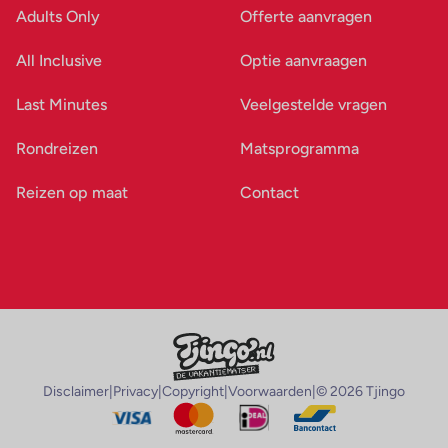
Adults Only
Offerte aanvragen
All Inclusive
Optie aanvraagen
Last Minutes
Veelgestelde vragen
Rondreizen
Matsprogramma
Reizen op maat
Contact
Disclaimer
|
Privacy
|
Copyright
|
Voorwaarden
|
© 2026 Tjingo