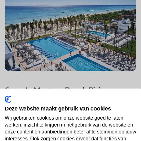
Secrets Maroma Beach Riviera
Cancun
Deze website maakt gebruik van cookies
Secrets Maroma Beach Riviera Cancun
is een luxe adults
Wij gebruiken cookies om onze website goed te laten
only resort aan een van de mooiste stranden van Mexico.
werken, inzicht te krijgen in het gebruik van de website en
Hier draait alles om rust, comfort en zorgeloos genieten.
onze content en aanbiedingen beter af te stemmen op jouw
Met het Unlimited-Luxury® concept is echt alles
interesses. Ook zorgen cookies ervoor dat functies van