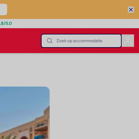
.8
/5.0