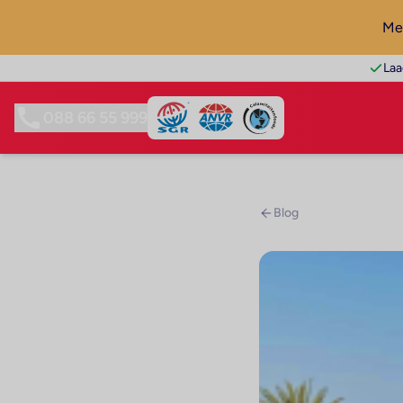
Mel
Laa
088 66 55 999
Blog