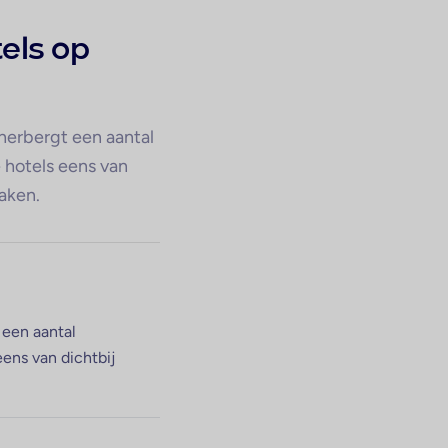
tels op
 herbergt een aantal
e hotels eens van
maken.
 een aantal
eens van dichtbij