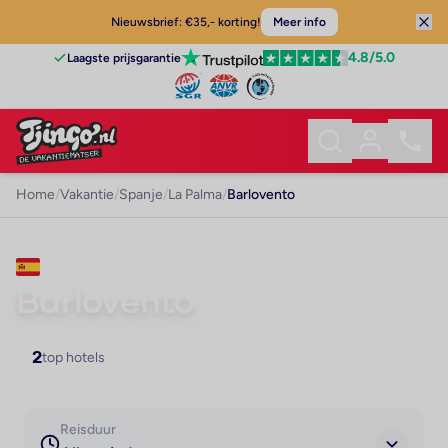
Nieuwsbrief: €35,- korting!
Meer info
4.8
/5.0
Laagste prijsgarantie
Home
/
Vakantie
/
Spanje
/
La Palma
/
Barlovento
VAKANTIE · LA PALMA
Barlovento
2
top hotels
Reisduur