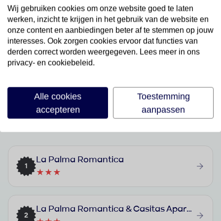
Last Minutes
Wij gebruiken cookies om onze website goed te laten
Bekijk aanbod
werken, inzicht te krijgen in het gebruik van de website en
onze content en aanbiedingen beter af te stemmen op jouw
interesses. Ook zorgen cookies ervoor dat functies van
derden correct worden weergegeven. Lees meer in ons
privacy- en cookiebeleid.
Alle cookies
Toestemming
Best geboekte vakanties in
accepteren
aanpassen
Barlovento
La Palma Romantica
1
★★★
La Palma Romantica & Casitas Apartments
2