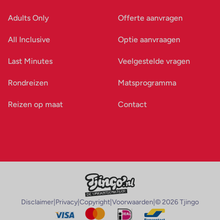
Adults Only
Offerte aanvragen
All Inclusive
Optie aanvraagen
Last Minutes
Veelgestelde vragen
Rondreizen
Matsprogramma
Reizen op maat
Contact
Disclaimer
|
Privacy
|
Copyright
|
Voorwaarden
|
© 2026 Tjingo