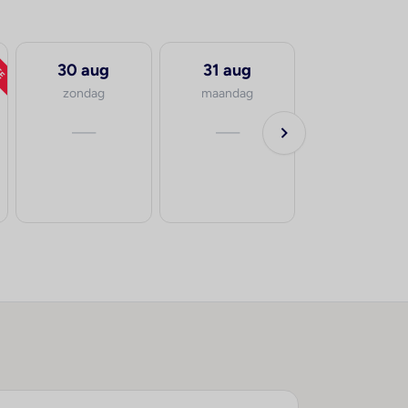
TE
30 aug
31 aug
zondag
maandag
—
—