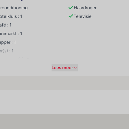
rblijf organiseert entertainmentprogramma’s voor kinderen en 
irconditioning
Haardroger
r client nof 125551
telkluis : 1
Televisie
fé : 1
oorzieningen zoals bv. een restaurant, een koffiehuis en een ba
nimarkt : 1
pper : 1
r(s) : 1
staurant(s) : 1
Lees meer
nternetaansluiting
iFi hotspot
oomservice
edische dienst
ietsenverhuur
arkeerplaats
v-lounge : 1