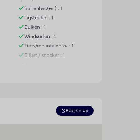
volwassenen. Copyright GIATA 2004 - 2024.
Buitenbad(en) : 1
Ligstoelen : 1
Duiken : 1
r. Dagelijks wordt een voedzaam ontbijt
Windsurfen : 1
Fiets/mountainbike : 1
Biljart / snooker : 1
Aantal zwembaden : 1
Bekijk map