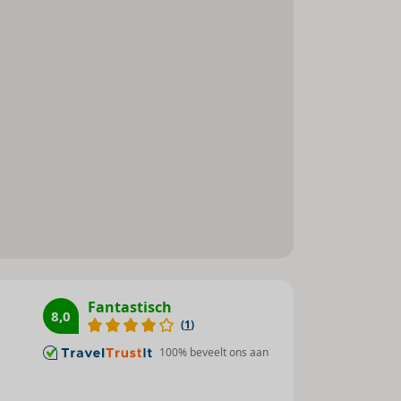
Fantastisch
8,0
(
1
)
100
% beveelt ons aan