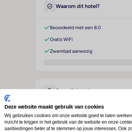
Waarom dit hotel?
Beoordeeld met een 8.0
Gratis WiFi
Zwembad aanwezig
Over dit hotel
Deze website maakt gebruik van cookies
Bed & Bike Curacao Jan Thi
Wij gebruiken cookies om onze website goed te laten werken
inzicht te krijgen in het gebruik van de website en onze conte
Curaçao
· Curaçao
· Jan Thiel Baai
aanbiedingen beter af te stemmen op jouw interesses. Ook z