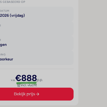
IS GEBASEERD OP
KDATUM
2026 (vrijdag)
S
R
agen
GING
oorkeur
€888
p.p.
v.a.
incl. vlucht
Bekijk prijs