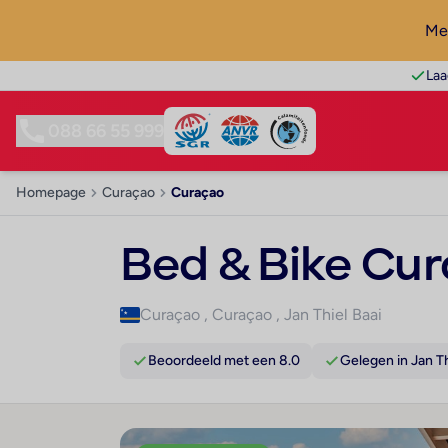
Mel
Laa
088 66 55 999
Homepage
Curaçao
Curaçao
Bed & Bike Cur
Curaçao
,
Curaçao
,
Jan Thiel Baai
Beoordeeld met een 8.0
Gelegen in Jan Th