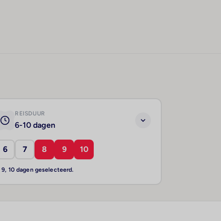
REISDUUR
6-10 dagen
6
7
8
9
10
, 9, 10 dagen geselecteerd.