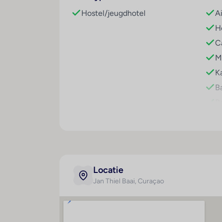
afwisseling. Het animatieteam van het ve
Hostel/jeugdhotel
A
Multilingual, powered by www.giata.com fo
Ho
Eten en drinken
Ca
Er is een grote keuze uit gastronomische v
Mi
geserveerd.
Ka
Ba
Re
I
W
R
M
Locatie
F
Jan Thiel Baai
, Curaçao
P
T