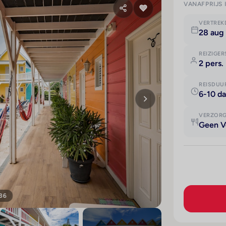
VANAFPRIJS 
VERTRE
28 aug 
REIZIGER
2 pers.
REISDUU
6-10 d
VERZOR
Geen V
 36