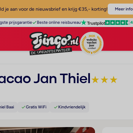
d je aan voor de nieuwsbrief en krijg €35,- korting!
Meer info
4
gste prijsgarantie
Beste online reisbureau
acao Jan Thiel
★
★
★
iel Baai
Gratis WiFi
Kindvriendelijk