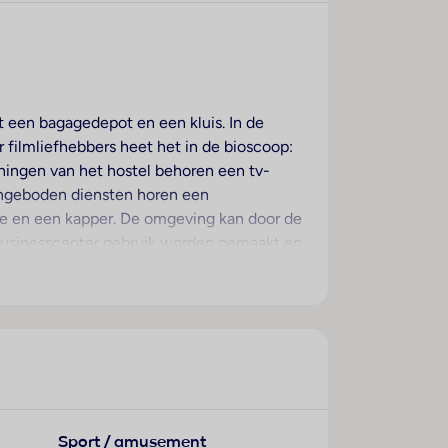
et een bagagedepot en een kluis. In de
r filmliefhebbers heet het in de bioscoop:
ieningen van het hostel behoren een tv-
aangeboden diensten horen een
ce en een kapper. De omgeving kan door de
 businesscenter gebruik worden gemaakt en
vraagd. De uitrusting van de kamers
ezinskamers en niet-rokerskamers.
aan op het terras klaar voor gebruik.
ljart en wandelen zorgen voor de nodige
Sport / amusement