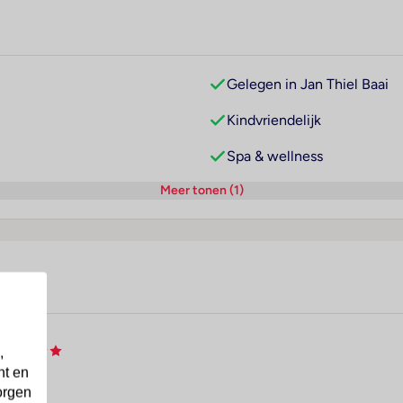
Gelegen in Jan Thiel Baai
Kindvriendelijk
Spa & wellness
Meer tonen (1)
el
,
nt en
orgen