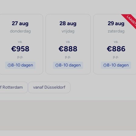
LAAGS
27 aug
28 aug
29 aug
donderdag
vrijdag
zaterdag
va.
va.
va.
€958
€888
€886
p.p.
p.p.
p.p.
8-10 dagen
8-10 dagen
8-10 dagen
f Rotterdam
vanaf Düsseldorf