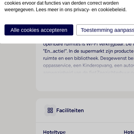
cookies ervoor dat functies van derden correct worden
weergegeven. Lees meer in ons privacy- en cookiebeleid.
Ligging
Het hostel/de jeugdherberg begroet de gast
Hotelfaciliteiten
Alle cookies accepteren
Toestemming aanpas
Het vriendelijke personeel aan de receptie 
openbare ruimtes is Wi-Fi verkrijgbaar. De
"En…actie!". In de supermarkt zijn producte
ruimte en een bibliotheek. Desgewenst bes
oppasservice, een Kinderopvang, een auto
aanwezigheid van de fietZeezichterhuur o
staat een fax ter beschikking.
Kamers
Een queensize bed zorgt voor een aangena
bestaat uit een televisie en Wi-Fi. In de 
Faciliteiten
Sport/entertainment
Het zwembadengedeelte in de openlucht staa
Verschillende ontspanningsmogelijkheden z
Hoteltype
Hote