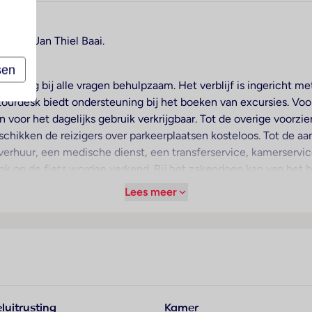
en in Jan Thiel Baai.
sen
is graag bij alle vragen behulpzaam. Het verblijf is ingericht m
 tourdesk biedt ondersteuning bij het boeken van excursies. Voo
n voor het dagelijks gebruik verkrijgbaar. Tot de overige voorz
chikken de reizigers over parkeerplaatsen kosteloos. Tot de 
verhuur, een medische dienst, een transferservice, kamerservi
ok op de fiets worden verkend. Bij het zakendoen kan van het
Lees meer
me nachtrust in de kamers. Extra bedden kunnen worden aange
badkamers vinden de gasten een föhn. Het hotel beschikt over g
t garant voor heerlijke verfrissing. Comfortabele ligstoelen st
oals fietsen/mountainbiken, windsurfen, snorkelen, duiken, bi
luitrusting
Kamer