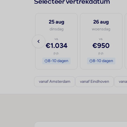
Selecteer vertrekdatum
24 aug
25 aug
26 aug
maandag
dinsdag
woensdag
va.
va.
va.
€1.038
€1.034
€950
p.p.
p.p.
p.p.
8-10 dagen
8-10 dagen
8-10 dagen
vanaf Amsterdam
vanaf Eindhoven
vana