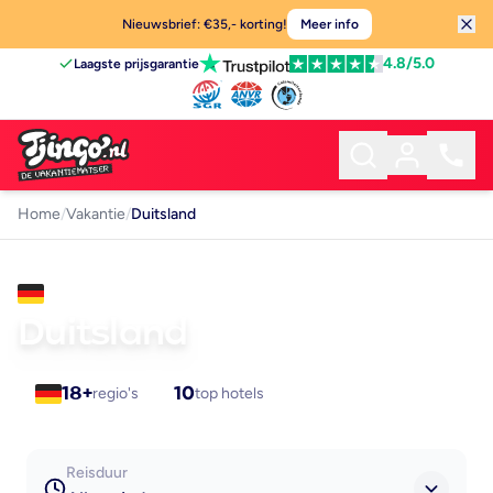
Nieuwsbrief: €35,- korting!
Meer info
4.8
/5.0
Laagste prijsgarantie
Home
/
Vakantie
/
Duitsland
VAKANTIE
Duitsland
18+
regio's
10
top hotels
Reisduur