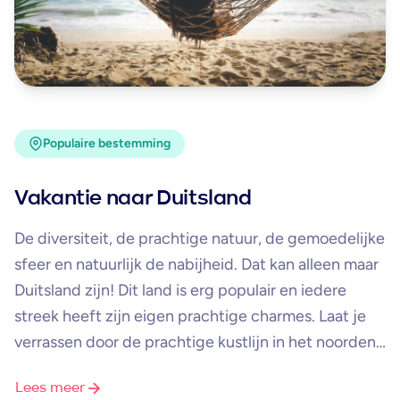
Populaire bestemming
Vakantie naar Duitsland
De diversiteit, de prachtige natuur, de gemoedelijke
sfeer en natuurlijk de nabijheid. Dat kan alleen maar
Duitsland zijn! Dit land is erg populair en iedere
streek heeft zijn eigen prachtige charmes. Laat je
verrassen door de prachtige kustlijn in het noorden
en ontdek de schitterende hoge bergen van de
Lees meer
Alpen en het Zwarte Woud in het zuiden. Beleef de