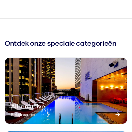
gezellige wijnfeesten in de Moezel-en Rijnstreek en
natuurlijk het populaire Oktoberfest!
Duitsland beschikt over fantastische
bezienswaardigheden die zeker een bezoek waard
zijn! Wat dacht je bijvoorbeeld van Movie Park
Ontdek onze speciale categorieën
Germany of Phantasialand? Ontdek vele bekende
steden zoals Berlijn, München en Hamburg en
verken het prachtige Duitsland! Bekijk ons aanbod
en boek snel jouw vakantie naar Duitsland bij Lavida
Travel!
All Inclusive
Bekijk aanbod