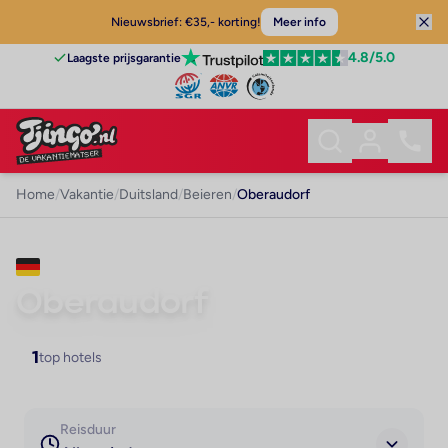
Nieuwsbrief: €35,- korting!
Meer info
4.8
/5.0
Laagste prijsgarantie
Home
/
Vakantie
/
Duitsland
/
Beieren
/
Oberaudorf
VAKANTIE · BEIEREN
Oberaudorf
1
top hotels
Reisduur