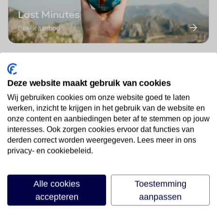
Last Minutes
Bekijk aanbod
Deze website maakt gebruik van cookies
Wij gebruiken cookies om onze website goed te laten
werken, inzicht te krijgen in het gebruik van de website en
Best geboekte vakanties in
onze content en aanbiedingen beter af te stemmen op jouw
Oberaudorf
interesses. Ook zorgen cookies ervoor dat functies van
derden correct worden weergegeven. Lees meer in ons
privacy- en cookiebeleid.
Sporthotel Wilder Kaiser
1
★★★★
Alle cookies
Toestemming
accepteren
aanpassen