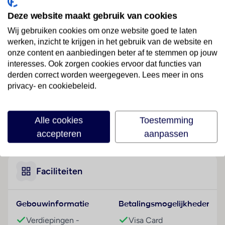
Ligging
Deze website maakt gebruik van cookies
Dit resort ligt op de Dreamland Golf Course in een
fraaie woonwijk in de wijk 6e oktober in Caïro, op
Wij gebruiken cookies om onze website goed te laten
slechts 15 minuten rijden van de grote piramiden van
werken, inzicht te krijgen in het gebruik van de website en
onze content en aanbiedingen beter af te stemmen op jouw
Giza.
interesses. Ook zorgen cookies ervoor dat functies van
Hotelfaciliteiten
derden correct worden weergegeven. Lees meer in ons
Graag heet het resort de gasten in een hotel met 2
privacy- en cookiebeleid.
verdiepingen met een lift en 184 kamers welkom. Het
vriendelijke personeel aan de receptie is graag bij alle
Alle cookies
Toestemming
vragen behulpzaam. De gasten van het verblijf
Lees meer
accepteren
aanpassen
ontvangen bij aankomst een welkomstdrankje. Een
bagagedepot, een kluis en een geldautomaat behoren
tot de faciliteiten van het vakantiecomplex. Wi-Fi is
kosteloos aanwezig. De tourdesk biedt ondersteuning
Faciliteiten
bij het boeken van excursies. Rolstoelvriendelijke
faciliteiten zijn beschikbaar. Er zijn winkels die tot
Gebouwinformatie
Betalingsmogelijkheden
rondneuzen en flaneren uitnodigen. Buiten biedt een
tuin extra ruimte voor ontspanning en recreatie. Tot
Verdiepingen -
Visa Card