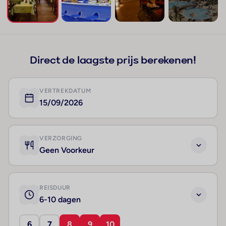
+184
Direct de laagste prijs berekenen!
VERTREKDATUM
15/09/2026
VERZORGING
Geen Voorkeur
REISDUUR
6-10 dagen
6
7
8
9
10