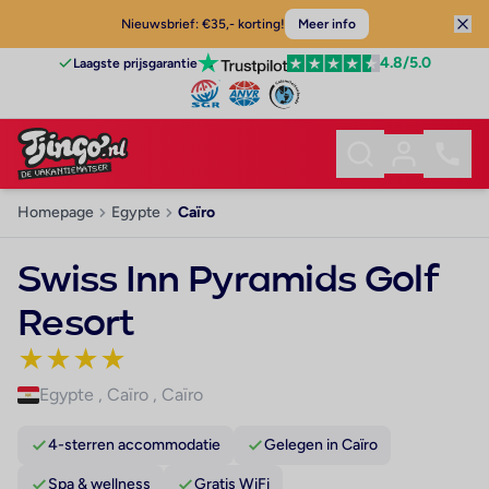
Nieuwsbrief: €35,- korting!
Meer info
4.8
/5.0
Laagste prijsgarantie
Homepage
Egypte
Caïro
Swiss Inn Pyramids Golf
Resort
★
★
★
★
Egypte
,
Caïro
,
Caïro
4-sterren accommodatie
Gelegen in Caïro
Spa & wellness
Gratis WiFi