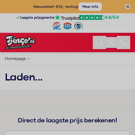
Nieuwsbrief: €35,- korting!
Meer info
4.8
/5.0
Laagste prijsgarantie
Homepage
Laden...
Direct de laagste prijs berekenen!