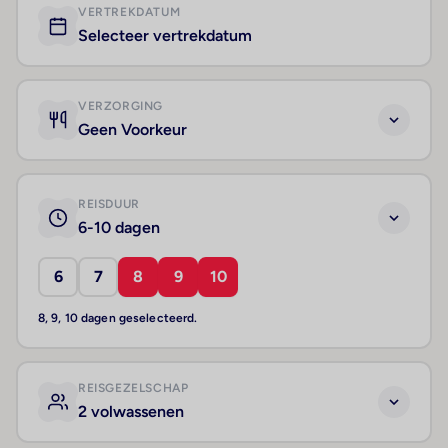
VERTREKDATUM
Selecteer vertrekdatum
VERZORGING
Geen Voorkeur
REISDUUR
6-10 dagen
6
7
8
9
10
8, 9, 10 dagen geselecteerd.
REISGEZELSCHAP
2 volwassenen