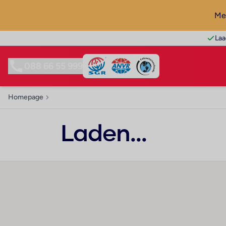
Mel
Laa
088 66 55 999
Homepage
Laden...