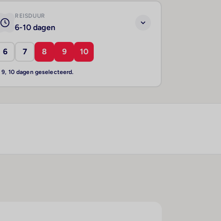
REISDUUR
6-10 dagen
6
7
8
9
10
, 9, 10 dagen geselecteerd.