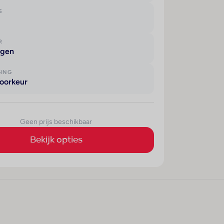
S
R
agen
GING
oorkeur
Geen prijs beschikbaar
Bekijk opties