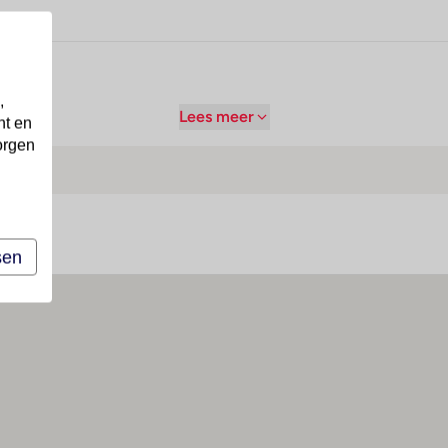
,
Lees meer
nt en
orgen
sen