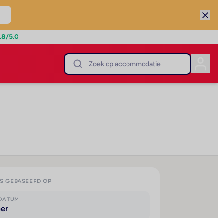
.8
/5.0
IS GEBASEERD OP
KDATUM
eer