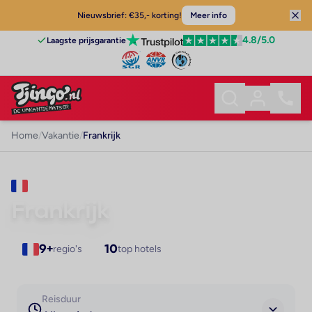
Nieuwsbrief: €35,- korting!
Meer info
4.8
/5.0
Laagste prijsgarantie
Home
/
Vakantie
/
Frankrijk
VAKANTIE
Frankrijk
9+
regio's
10
top hotels
Reisduur