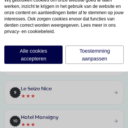
Wij gebruiken cookies om onze website goed te laten
Hôtel Isidore Nice-Ouest
werken, inzicht te krijgen in het gebruik van de website en
6
★★
onze content en aanbiedingen beter af te stemmen op jouw
interesses. Ook zorgen cookies ervoor dat functies van
derden correct worden weergegeven. Lees meer in ons
privacy- en cookiebeleid.
Best Western Hôtel Alba
7
★★★★
Alle cookies
Toestemming
accepteren
aanpassen
Domaine de Camiole
8
★★★★
Le Seize Nice
9
★★★
Hotel Monsigny
10
★★★