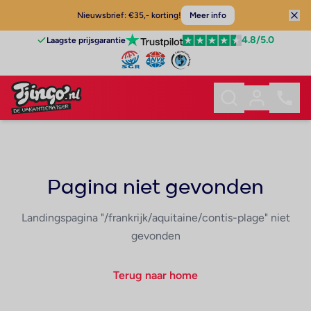
Nieuwsbrief: €35,- korting!
Meer info
4.8
/5.0
Laagste prijsgarantie
Pagina niet gevonden
Landingspagina "/frankrijk/aquitaine/contis-plage" niet
gevonden
Terug naar home