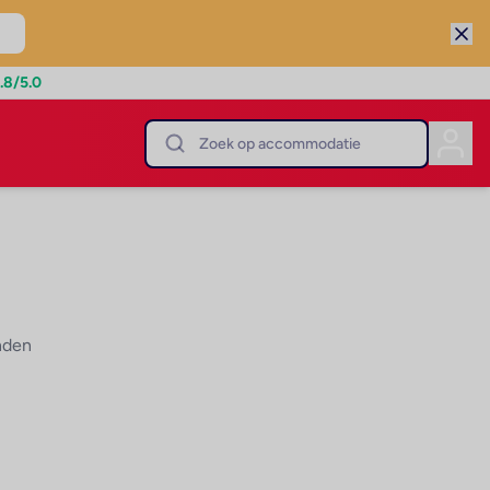
.8
/5.0
nden