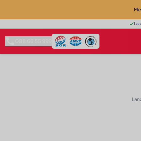
Mel
Laa
088 66 55 999
Lan