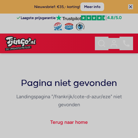
Nieuwsbrief: €35,- korting!
Meer info
4.8
/5.0
Laagste prijsgarantie
Pagina niet gevonden
Landingspagina "/frankrijk/cote-d-azur/eze" niet
gevonden
Terug naar home