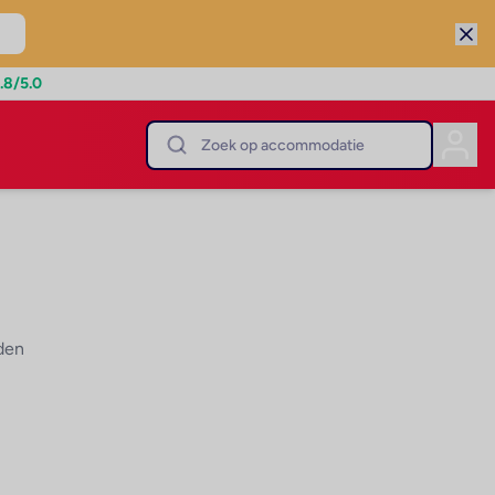
.8
/5.0
den