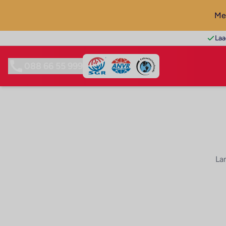
Mel
Laa
088 66 55 999
La