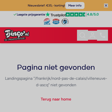
Nieuwsbrief: €35,- korting!
Meer info
4.8
/5.0
Laagste prijsgarantie
Pagina niet gevonden
Landingspagina "/frankrijk/nord-pas-de-calais/villeneuve-
d-ascq" niet gevonden
Terug naar home