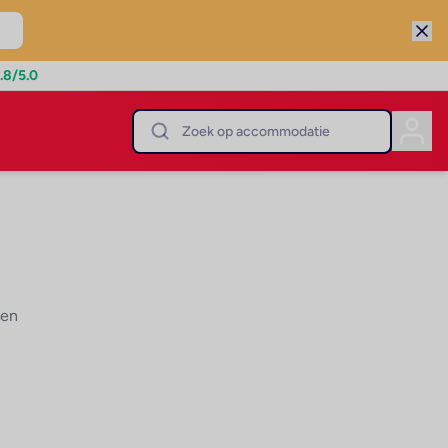
.8
/5.0
den