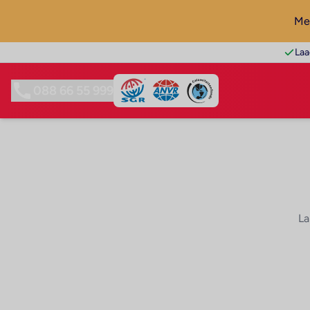
Mel
Laa
088 66 55 999
La