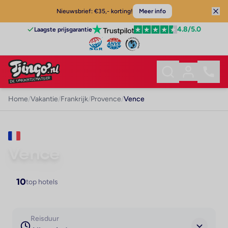
Nieuwsbrief: €35,- korting!
Meer info
4.8
/5.0
Laagste prijsgarantie
Home
/
Vakantie
/
Frankrijk
/
Provence
/
Vence
VAKANTIE · PROVENCE
Vence
10
top hotels
Reisduur