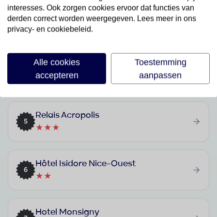
interesses. Ook zorgen cookies ervoor dat functies van
Hôtel Esprit d'Azur
derden correct worden weergegeven. Lees meer in ons
3
privacy- en cookiebeleid.
★★★
Alle cookies
Toestemming
B&B HOTEL Nice Aéroport Arenas
4
accepteren
aanpassen
★★★
Relais Acropolis
5
★★★
Hôtel Isidore Nice-Ouest
6
★★
Hotel Monsigny