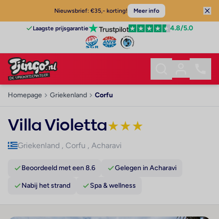
Nieuwsbrief: €35,- korting!
Meer info
4.8
/5.0
Laagste prijsgarantie
Homepage
Griekenland
Corfu
Villa Violetta
★
★
★
Griekenland
,
Corfu
,
Acharavi
Beoordeeld met een 8.6
Gelegen in Acharavi
Nabij het strand
Spa & wellness