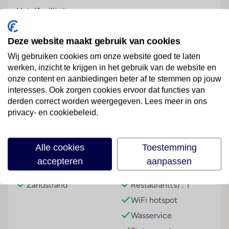
Hotelfaciliteiten
Het vriendelijke personeel aan de receptie is graag bij
alle vragen behulpzaam. Het hotel beschikt over
Deze website maakt gebruik van cookies
verschillende gemakken voor een comfortabel en een
Wij gebruiken cookies om onze website goed te laten
ontspannen verblijf waaronder een bagagedepot, een
werken, inzicht te krijgen in het gebruik van de website en
wasservice en een hotelarts. Wi-Fi is aanwezig.
onze content en aanbiedingen beter af te stemmen op jouw
Buiten biedt een tuin extra ruimte voor ontspanning
Lees meer
interesses. Ook zorgen cookies ervoor dat functies van
en recreatie. De gasten die met de auto komen,
derden correct worden weergegeven. Lees meer in ons
kunnen in een garage of op de parkeerplaats parkeren.
privacy- en cookiebeleid.
Om de omgeving te verkennen, biedt de
fietZeezichterhuur de noodzakelijke uitrusting.
Faciliteiten
Alle cookies
Toestemming
Kamers
accepteren
aanpassen
In de kamers bevinden zich een woonkamer en een
Strand
Hoteluitrusting
badkamer, voor een aangenaam luchtklimaat zorgt
Zandstrand
Restaurant(s) : 1
een ventilator. Tot de standaardinrichting van de
WiFi hotspot
meeste kamers behoort een balkon waarop de gasten
kunnen ontspannen. De kamers beschikken over een
Wasservice
tweepersoonsbed of een slaapbank. Er zijn aparte