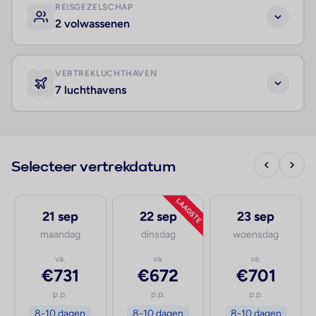
REISGEZELSCHAP
2 volwassenen
VERTREKLUCHTHAVEN
7 luchthavens
Selecteer vertrekdatum
LAAGSTE
21 sep
22 sep
23 sep
maandag
dinsdag
woensdag
va.
va.
va.
€731
€672
€701
p.p.
p.p.
p.p.
8-10 dagen
8-10 dagen
8-10 dagen