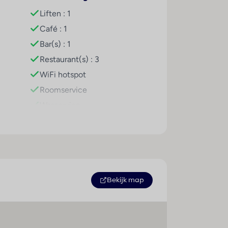
 parasols ter ontspanning. Er zijn diverse
Liften : 1
tskiën en kanovaren. De fitnessruimtes
Café : 1
saanbiedingen zoals bijvoorbeeld sauna,
Bar(s) : 1
ntprogramma georganiseerd. Copyright
Restaurant(s) : 3
WiFi hotspot
Roomservice
 een lobbybar. Het hotel biedt een
n. Aangeboden worden ontbijt,
Wasservice
 is live cooking. Het verblijf beschikt over
Medische dienst
Parkeerplaats
Huisdieren
Hygiëne
Bekijk map
Verscherpte
reinigingsmaatregelen