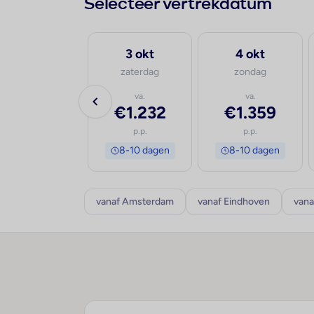
Selecteer vertrekdatum
30 sep
3 okt
4 okt
woensdag
zaterdag
zondag
va.
va.
va.
€1.306
€1.232
€1.359
p.p.
p.p.
p.p.
8-10 dagen
8-10 dagen
8-10 dagen
vanaf Amsterdam
vanaf Eindhoven
vana