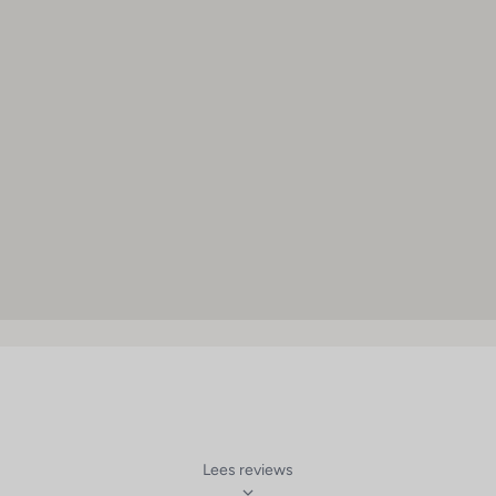
Sauna : 1
Stoombad : 1
Massage : 1
Waterski : 1
Jetski : 1
Duiken : 1
Kano : 1
Fitnessstudio : 1
Animatieprogramma : 1
Lees reviews