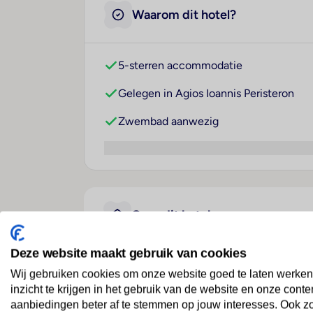
Waarom dit hotel?
5-sterren accommodatie
Gelegen in Agios Ioannis Peristeron
Zwembad aanwezig
Over dit hotel
Deze website maakt gebruik van cookies
Nido, Mar-Bella Collection
Wij gebruiken cookies om onze website goed te laten werken
inzicht te krijgen in het gebruik van de website en onze conte
Griekenland
· Corfu
· Agios Ioannis Peristeron
aanbiedingen beter af te stemmen op jouw interesses. Ook z