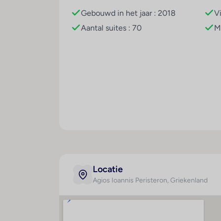
Het zwembadcomplex in de openlucht biedt 
Gebouwd in het jaar : 2018
V
sporten beschikbaar waaronder watersporte
Aantal suites : 70
M
zijn perfect geschikt voor een uitgebreide
een stoombad, hamam en massagebehandel
GIATA 2004 - 2025. Multilingual, powered
Eten en drinken
Er is een grote keuze uit gastronomische v
overnachting incl. ontbijt en halfpension
middagmaaltijd en diner. Indien gewenst wor
een assortiment alcoholische en alcoholvri
Creditcards
De volgende creditcards worden geaccepte
Kamer
Maal
Locatie
Agios Ioannis Peristeron
, Griekenland
Badkamer
H
Haardroger
Telefoon