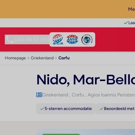
Mel
Laa
088 66 55 999
Homepage
Griekenland
Corfu
Nido, Mar-Bell
Griekenland
,
Corfu
,
Agios Ioannis Perister
5-sterren accommodatie
Beoordeeld met 