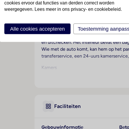
cookies ervoor dat functies van derden correct worden
weergegeven. Lees meer in ons privacy- en cookiebeleid.
Ligging
Het romantische hotel, perfect voor strandv
Hotelfaciliteiten
Alle cookies accepteren
Toestemming aanpas
Het hotel beschikt over 70 suites en over e
en uitchecken. Het interieur bevat een bag
Wie met de auto komt, kan hem op het park
transferservice, een 24-uurs kamerservice,
Kamers
Airconditioning en een verwarming zorgen 
uitzicht op zee genieten. De kamers besch
thee-/koffiezetapparaat behoort tot de sta
een telefoon met directe buitenlijn, een f
genieten van de turndownservice. Tot de e
Faciliteiten
make-upspiegel en badjassen zijn voor he
Het verblijf beschikt over 70 niet-rokerska
Sport/entertainment
Gebouwinformatie
Beta