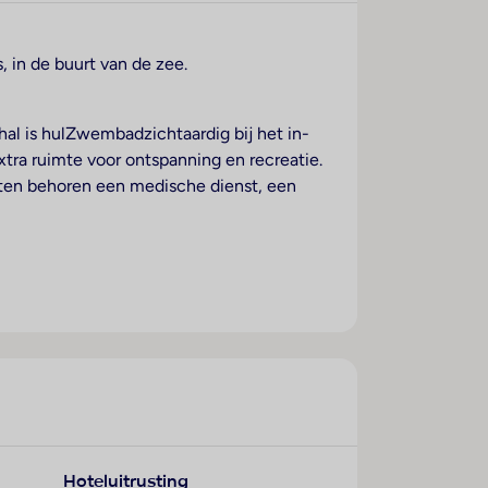
, in de buurt van de zee.
thal is hulZwembadzichtaardig bij het in-
xtra ruimte voor ontspanning en recreatie.
iten behoren een medische dienst, een
anaf het balkon of het terras van het
inibar en een bureau beschikbaar. Ook een
 de gasten verkrijgbaar. Bovendien zijn
os) beschikbaar. Daarnaast kunnen de gasten
n de gasten een bubbelbad. Een föhn, een
badkamers zorgen cosmetische producten.
Hoteluitrusting