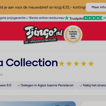
d je aan voor de nieuwsbrief en krijg €35,- korting!
Meer info
4
gste prijsgarantie
Beste online reisbureau
a Collection
★
★
★
★
★
on
een 9.0
Gelegen in Agios Ioannis Peristeron
Nabij het stran