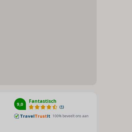
Fantastisch
9,0
(
1
)
100
% beveelt ons aan