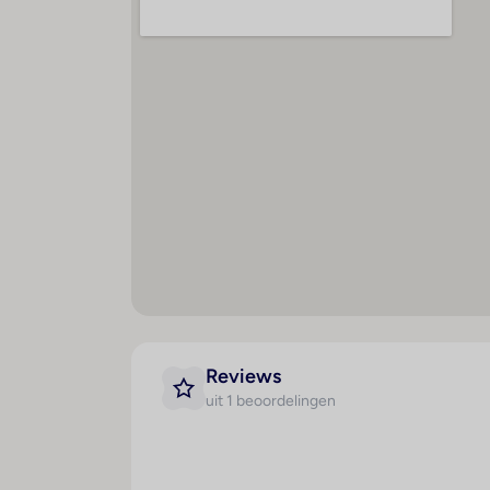
Radio
Minibar
Plavuizen
Airconditioning (centraal
geregeld)
Centrale verwarming
Kluis
Lounge
Televisie
Mogelijkheid om zelf thee en
koffie te zetten
Reviews
uit 1 beoordelingen