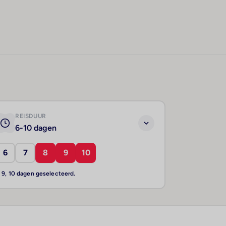
REISDUUR
6-10 dagen
6
7
8
9
10
, 9, 10 dagen geselecteerd.