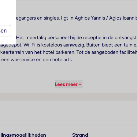
akantiegangers en singles, ligt in Aghios Yannis / Agios Ioannis
sen
en lift. Het meertalig personeel bij de receptie in de ontvangs
agedepot. Wi-Fi is kosteloos aanwezig. Buiten biedt een tuin e
eerterrein van het hotel parkeren. Tot de aangeboden facilite
 een wasservice en een hotelarts.
voor een prettig luchtklimaat in de kamers. De gasten kunnen v
Lees meer
ikken over een queensize bed. Bovendien zijn een kluis, een m
ndaardvoorzieningen. Een strijkset is voor het extra comfort van
latscreen-tv met satellietzenders, een radio en Wi-Fi (kostelo
xtra´s van de kamers behoren pantoffels. In de badkamer vinde
t gemak van de gasten beschikbaar. Voor extra comfort in de 
mers.
lingsmogelijkheden
Strand