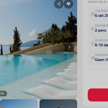
VANAFPRIJS 
VERTRE
6 okt 2
REIZIGER
2 pers.
REISDUU
6-10 d
VERZOR
Geen V
166