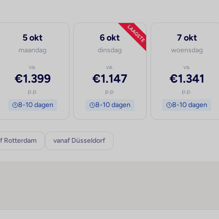
LAAGSTE
5 okt
6 okt
7 okt
maandag
dinsdag
woensdag
va.
va.
va.
€1.399
€1.147
€1.341
p.p.
p.p.
p.p.
8-10 dagen
8-10 dagen
8-10 dagen
f Rotterdam
vanaf Düsseldorf