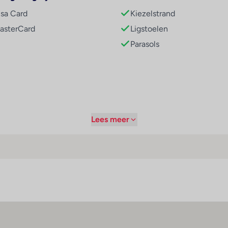
verkwikkend zwemplezier. Op het terras staan ligstoelen onder
isa Card
Kiezelstrand
n zoals snorkelen en duiken, tegen betaling ook waterskiën, je
asterCard
Ligstoelen
 en afwisselende workout. In het hotel worden diverse wellnes
Parasols
ingen aangeboden. Voor volwassenen wordt een entertainme
 by www.giata.com for client nof 125551
oorzieningen zoals bv. 3 restaurants, een koffiehuis, een bar en
 als boekingsmogelijkheid op het gebied van eten en drinken aa
den ook glutenvrije maaltijden bereid. Een bijzondere attractie
Lees meer
je dranken.
erd: Visa en MasterCard.
tijden
Sport / amusement
alfpension
Buitenbad(en) : 1
Ligstoelen : 1
Parasols : 1