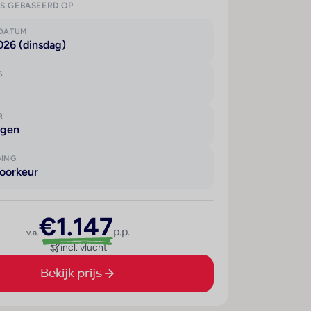
IS GEBASEERD OP
KDATUM
026 (dinsdag)
S
R
agen
GING
oorkeur
€1.147
p.p.
v.a.
incl. vlucht
Bekijk prijs