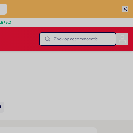
.8
/5.0
d