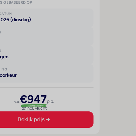
IS GEBASEERD OP
KDATUM
2026 (dinsdag)
S
R
agen
GING
oorkeur
€947
p.p.
v.a.
incl. vlucht
Bekijk prijs