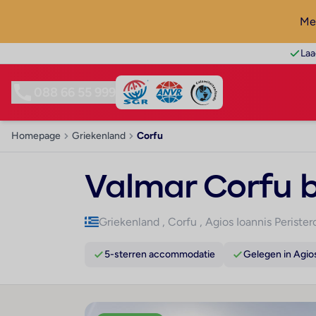
Mel
Laa
088 66 55 999
Homepage
Griekenland
Corfu
Valmar Corfu b
Griekenland
,
Corfu
,
Agios Ioannis Perister
5-sterren accommodatie
Gelegen in Agios