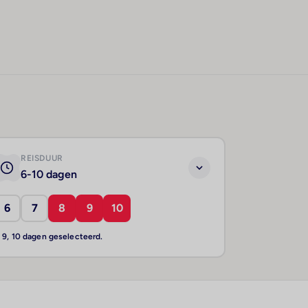
REISDUUR
6-10 dagen
6
7
8
9
10
, 9, 10 dagen geselecteerd.