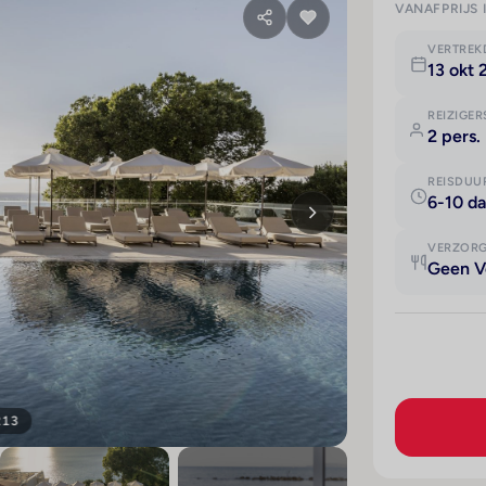
VANAFPRIJS 
VERTRE
13 okt 
REIZIGER
2 pers.
REISDUU
6-10 d
VERZOR
Geen V
213