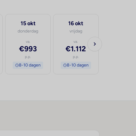
15 okt
16 okt
donderdag
vrijdag
va.
va.
€993
€1.112
p.p.
p.p.
8-10 dagen
8-10 dagen