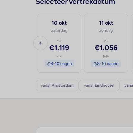
Selecteer vertrekdatum
30 sep
10 okt
11 okt
woensdag
zaterdag
zondag
va.
va.
va.
€1.245
€1.119
€1.056
p.p.
p.p.
p.p.
8-10 dagen
8-10 dagen
8-10 dagen
vanaf Amsterdam
vanaf Eindhoven
vana