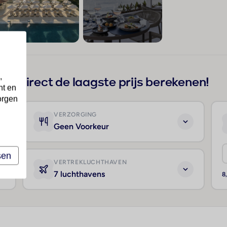
+209
,
Direct de laagste prijs berekenen!
nt en
orgen
VERZORGING
Geen Voorkeur
sen
VERTREKLUCHTHAVEN
7 luchthavens
8