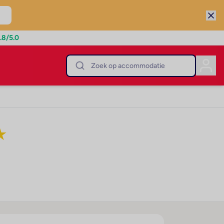
.8
/5.0
★