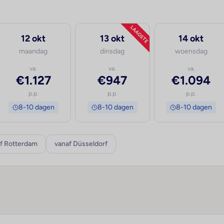
LAAGSTE
12 okt
13 okt
14 okt
maandag
dinsdag
woensdag
va.
va.
va.
€1.127
€947
€1.094
p.p.
p.p.
p.p.
8-10 dagen
8-10 dagen
8-10 dagen
f Rotterdam
vanaf Düsseldorf