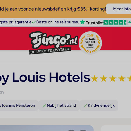
d je aan voor de nieuwsbrief en krijg €35,- korting!
Meer info
4
gste prijsgarantie
Beste online reisbureau
y Louis Hotels
★
★
★
★
on
 Ioannis Peristeron
Nabij het strand
Kindvriendelijk