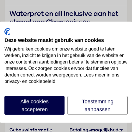
Waterpret en all inclusive aan het
strand van Chersonissos
Ontdek
Star Beach Village & Waterpark
, een populair all
inclusive hotel in Chersonissos op Kreta. Dit
Deze website maakt gebruik van cookies
familievriendelijke resort ligt direct aan zee en staat
Wij gebruiken cookies om onze website goed te laten
bekend om het grote waterpark met glijbanen, meerdere
werken, inzicht te krijgen in het gebruik van de website en
zwembaden en uitgebreide faciliteiten voor jong en oud.
onze content en aanbiedingen beter af te stemmen op jouw
Terwijl de kinderen urenlang spelen in het waterpark of
interesses. Ook zorgen cookies ervoor dat functies van
nieuwe vriendjes maken in de miniclub, geniet jij van de
derden correct worden weergegeven. Lees meer in ons
Griekse zon aan het zwembad of op het strand.
privacy- en cookiebeleid.
Lees meer
✔ Groot waterpark met glijbanen
✔ Direct aan het strand van Chersonissos
Alle cookies
Toestemming
✔ All inclusive voor een zorgeloze vakantie
accepteren
aanpassen
Faciliteiten
✔ Ruime familiesuites beschikbaar
✔ Meerdere zwembaden en kinderbaden
Algemeen
Gebouwinformatie
Betalingsmogelijkheden