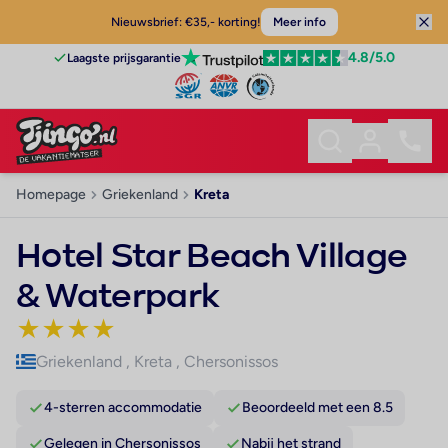
Nieuwsbrief: €35,- korting!
Meer info
4.8
/5.0
Laagste prijsgarantie
Homepage
Griekenland
Kreta
Hotel Star Beach Village
& Waterpark
★
★
★
★
Griekenland
,
Kreta
,
Chersonissos
4-sterren accommodatie
Beoordeeld met een 8.5
Gelegen in Chersonissos
Nabij het strand