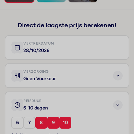
+291
Direct de laagste prijs berekenen!
VERTREKDATUM
28/10/2026
VERZORGING
Geen Voorkeur
REISDUUR
6-10 dagen
6
7
8
9
10