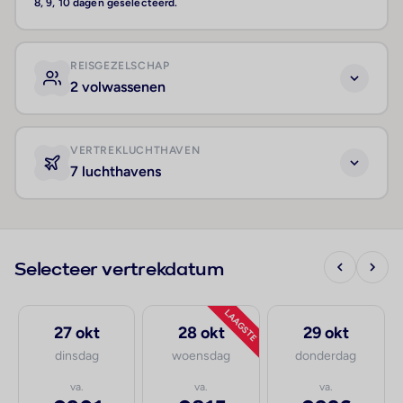
8, 9, 10 dagen geselecteerd.
REISGEZELSCHAP
2 volwassenen
VERTREKLUCHTHAVEN
7 luchthavens
Selecteer vertrekdatum
LAAGSTE
27 okt
28 okt
29 okt
dinsdag
woensdag
donderdag
va.
va.
va.