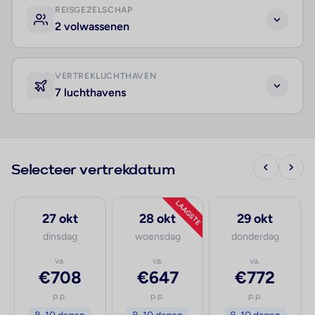
REISGEZELSCHAP
2 volwassenen
VERTREKLUCHTHAVEN
7 luchthavens
Selecteer vertrekdatum
LAAGSTE
27 okt
28 okt
29 okt
dinsdag
woensdag
donderdag
va.
va.
va.
€708
€647
€772
p.p.
p.p.
p.p.