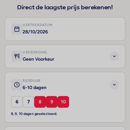
Direct de laagste prijs berekenen!
VERTREKDATUM
28/10/2026
VERZORGING
Geen Voorkeur
REISDUUR
6-10 dagen
6
7
8
9
10
8, 9, 10 dagen geselecteerd.