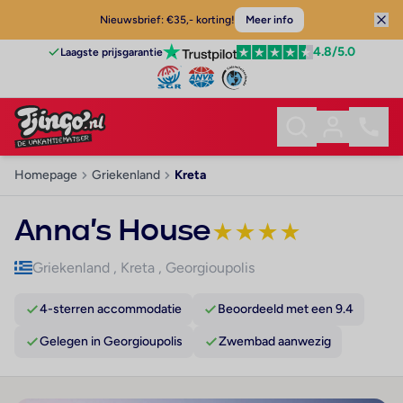
Nieuwsbrief: €35,- korting!
Meer info
4.8
/5.0
Laagste prijsgarantie
Homepage
Griekenland
Kreta
Anna's House
★
★
★
★
Griekenland
,
Kreta
,
Georgioupolis
4-sterren accommodatie
Beoordeeld met een 9.4
Gelegen in Georgioupolis
Zwembad aanwezig