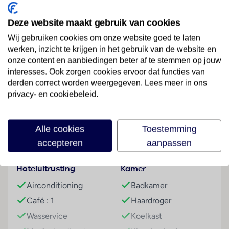
je op loopafstand. Strijk er neer op een terras met
uitzicht over de haven. Dit is vakantie.
Deze website maakt gebruik van cookies
Tip
Wij gebruiken cookies om onze website goed te laten
Bij deze accommodatie raden wij aan een auto bij te
werken, inzicht te krijgen in het gebruik van de website en
Lees meer
boeken
onze content en aanbiedingen beter af te stemmen op jouw
interesses. Ook zorgen cookies ervoor dat functies van
Overige informatie
derden correct worden weergegeven. Lees meer in ons
officiële classificatie: 4.5 ster
privacy- en cookiebeleid.
Faciliteiten
onze classificatie: 4 sterren
totaal aantal kamers/ appartementen: 65
Alle cookies
Toestemming
Gebouwinformatie
Strand
Kamers
accepteren
aanpassen
Rustige ligging
Zandstrand
3-kamerappartement, Maisonnette, 2-6 pers
Algemeen
Hoteluitrusting
Kamer
ca. 90 m²
Airconditioning
Badkamer
airco
Café : 1
Haardroger
telefoon
Wasservice
Koelkast
gratis wifi