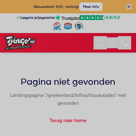
Nieuwsbrief: €35,- korting!
Meer info
4.8
/5.0
Laagste prijsgarantie
Pagina niet gevonden
Landingspagina "/griekenland/lefkas/tsoukalades" niet
gevonden
Terug naar home