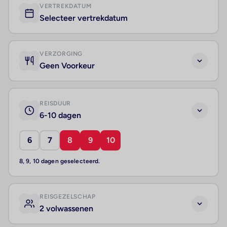
VERTREKDATUM
Selecteer vertrekdatum
VERZORGING
Geen Voorkeur
REISDUUR
6-10 dagen
6
7
8
9
10
8, 9, 10 dagen geselecteerd.
REISGEZELSCHAP
2 volwassenen