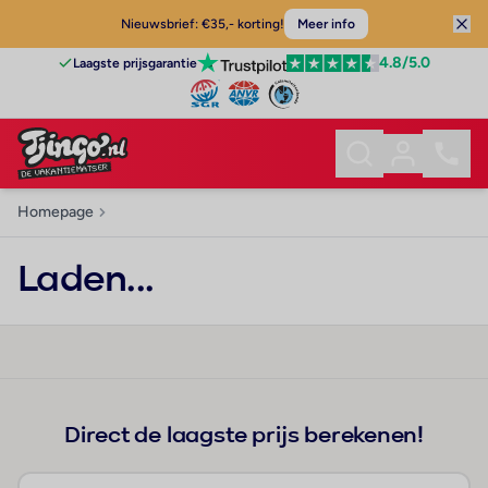
Nieuwsbrief: €35,- korting!
Meer info
4.8
/5.0
Laagste prijsgarantie
Homepage
Laden...
Direct de laagste prijs berekenen!