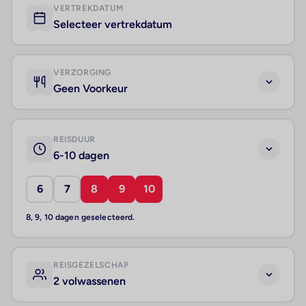
VERTREKDATUM
Selecteer vertrekdatum
VERZORGING
Geen Voorkeur
REISDUUR
6-10 dagen
6
7
8
9
10
8, 9, 10 dagen geselecteerd.
REISGEZELSCHAP
2 volwassenen