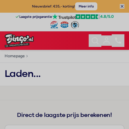
Nieuwsbrief: €35,- korting!
Meer info
4.8
/5.0
Laagste prijsgarantie
Homepage
Laden...
Direct de laagste prijs berekenen!