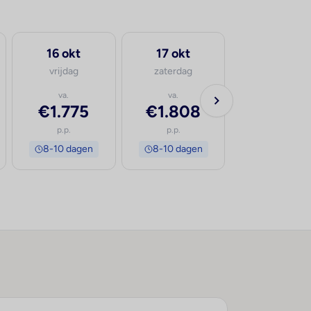
16 okt
17 okt
vrijdag
zaterdag
va.
va.
€1.775
€1.808
p.p.
p.p.
8-10 dagen
8-10 dagen