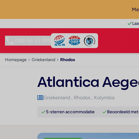
Mel
Laa
088 66 55 999
Homepage
Griekenland
Rhodos
Atlantica Aege
Griekenland
,
Rhodos
,
Kolymbia
5-sterren accommodatie
Beoordeeld met 