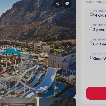
VANAFPRIJS 
VERTRE
14 okt
REIZIGER
2 pers.
REISDUU
6-10 d
VERZOR
Geen V
158