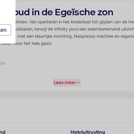
en oud in de Egeïsche zon
voor gezinnen. Van spetteren in het kinderbad tot glijden van de tre
jk te dobberen, terwijl de Infinity pool een adembenemend uitzicht
sen
omfort met een kleurrijke inrichting, Nespresso machine en regendo
maken voor het hele gezin.
cks
n kids corner
Lees meer
uders
spresso
and
Hoteluitrusting