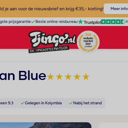
d je aan voor de nieuwsbrief en krijg €35,- korting!
Meer info
4
gste prijsgarantie
Beste online reisbureau
an Blue
★
★
★
★
★
een 9.3
Gelegen in Kolymbia
Nabij het strand