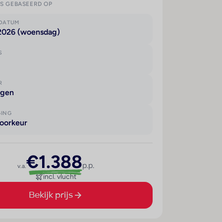
IS GEBASEERD OP
KDATUM
 2026 (woensdag)
S
R
agen
GING
oorkeur
€1.388
p.p.
v.a.
incl. vlucht
Bekijk prijs