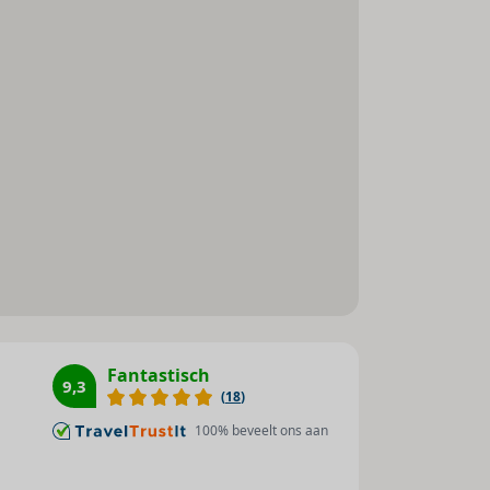
Mogelijkheid om zelf thee en
koffie te zetten
ck-
Fantastisch
9,3
voor
(
18
)
100
% beveelt ons aan