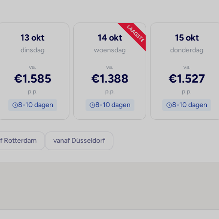
LAAGSTE
13 okt
14 okt
15 okt
dinsdag
woensdag
donderdag
va.
va.
va.
€1.585
€1.388
€1.527
p.p.
p.p.
p.p.
8-10 dagen
8-10 dagen
8-10 dagen
f Rotterdam
vanaf Düsseldorf