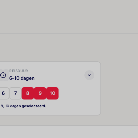
REISDUUR
6-10 dagen
6
7
8
9
10
, 9, 10 dagen geselecteerd.