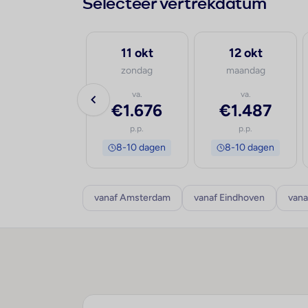
Selecteer vertrekdatum
30 sep
11 okt
12 okt
woensdag
zondag
maandag
va.
va.
va.
€1.416
€1.676
€1.487
p.p.
p.p.
p.p.
8-10 dagen
8-10 dagen
8-10 dagen
vanaf Amsterdam
vanaf Eindhoven
vana