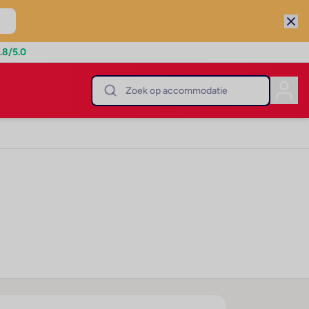
.8
/5.0