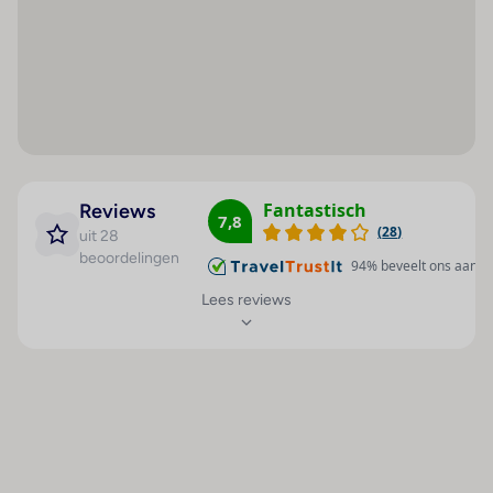
Hoteluitrusting
Kamer
Airconditioning
Badkamer
Hotelkluis : 1
Douche
Ontvangsthal : 1
Ligbad
Liften : 1
Haardroger
Café : 1
Telefoon
Minimarkt : 1
Satelliet/kabeltelevisie
Fantastisch
Reviews
7,8
(
28
)
Winkels : 1
Radio
uit 28
beoordelingen
94
% beveelt ons aan
Bar(s) : 1
Internetaansluiting
Lees reviews
Restaurant(s) : 1
Minibar
Restaurant(s) met
Koelkast
airconditioning : 1
Kingsize bed
Restaurant(s) met
Airconditioning
rookvrij gedeelte : 1
(centraal geregeld)
Conferentiezaal : 1
Centrale verwarming
Internetaansluiting