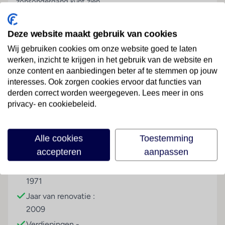
zonsondergang kunt zien.
Het strand en de boulevard ligt op maar een minuut
lopen en er stopt ook een bus, waarmee je andere
Deze website maakt gebruik van cookies
dorpen en plaatsen kunt bezoeken!
Wij gebruiken cookies om onze website goed te laten
Smartline Semiramis beschikt over:
werken, inzicht te krijgen in het gebruik van de website en
onze content en aanbiedingen beter af te stemmen op jouw
Buffetrestaurant en à-la-carte restaurant
Lees meer
interesses. Ook zorgen cookies ervoor dat functies van
Zwembad met poolbar
derden correct worden weergegeven. Lees meer in ons
Moderne kamers
privacy- en cookiebeleid.
Centrale locatie
Faciliteiten
Massage, watersporten en tennis tegen betaling
Alle cookies
Toestemming
accepteren
aanpassen
Gebouwinformatie
Hoteltype
Gebouwd in het jaar :
Strandhotel
1971
Jaar van renovatie :
2009
Verdiepingen -