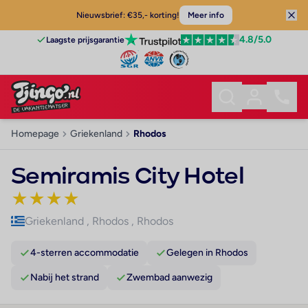
Nieuwsbrief: €35,- korting!
Meer info
4.8
/5.0
Laagste prijsgarantie
Homepage
Griekenland
Rhodos
Semiramis City Hotel
★
★
★
★
Griekenland
,
Rhodos
,
Rhodos
4-sterren accommodatie
Gelegen in Rhodos
Nabij het strand
Zwembad aanwezig