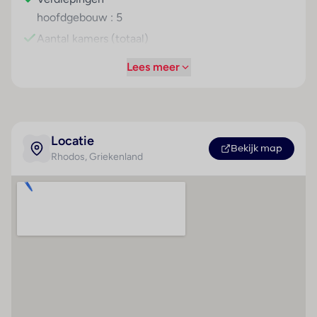
hoofdgebouw : 5
Aantal kamers (totaal)
: 120
Lees meer
Aantal
eenpersoonskamers :
12
Aantal
Locatie
Bekijk map
tweepersoonskamers :
Rhodos
, Griekenland
106
Aantal junior-suites : 2
Betalingsmogelijkheden
Strand
American Express
Kiezelstrand
Visa Card
Ligstoelen
MasterCard
Parasols