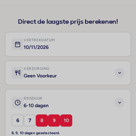
+173
Direct de laagste prijs berekenen!
VERTREKDATUM
10/11/2026
VERZORGING
Geen Voorkeur
REISDUUR
6-10 dagen
6
7
8
9
10
8, 9, 10 dagen geselecteerd.