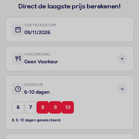
Direct de laagste prijs berekenen!
VERTREKDATUM
09/11/2026
VERZORGING
Geen Voorkeur
REISDUUR
6-10 dagen
6
7
8
9
10
8, 9, 10 dagen geselecteerd.