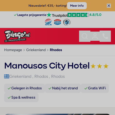
Nieuwsbrief: €35,- korting!
Meer info
4.8
/5.0
Laagste prijsgarantie
Homepage
Griekenland
Rhodos
Manousos City Hotel
★
★
★
Griekenland
,
Rhodos
,
Rhodos
Gelegen in Rhodos
Nabij het strand
Gratis WiFi
Spa & wellness