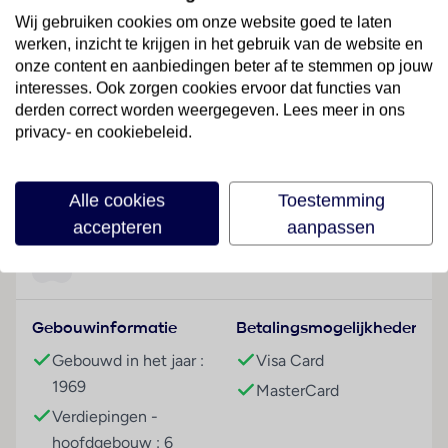
grote haven en het casinof De gasten bevinden zich
Wij gebruiken cookies om onze website goed te laten
hier in het hart van de oude binnenstad en de
werken, inzicht te krijgen in het gebruik van de website en
dichtstbijzijnde bushalte is op 100 meter afstand. Het
onze content en aanbiedingen beter af te stemmen op jouw
is 55 kilometer naar Lindos.
interesses. Ook zorgen cookies ervoor dat functies van
derden correct worden weergegeven. Lees meer in ons
Hotelfaciliteiten
privacy- en cookiebeleid.
Het hotel biedt op 6 verdiepingen 124 niet-
rokerskamers en 100 eenpersoonskamers die met een
Lees meer
lift bereikbaar zijn. De receptie is 24 uur per dag
Alle cookies
Toestemming
geopend. Tot het serviceaanbod behoren een
accepteren
aanpassen
bagagedepot, een kluis en een geldautomaat. Via Wi-
Fi hebben de gasten toegang tot het internet. De
Faciliteiten
tourdesk biedt ondersteuning bij het boeken van
excursies. Het hotel beschikt over meerdere voor
Gebouwinformatie
Betalingsmogelijkheden
gehandicapten toegankelijke vrijetijdsbestedingen.
Rolstoelvriendelijke faciliteiten zijn beschikbaar. Een
Gebouwd in het jaar :
Visa Card
supermarkt en andere winkels zijn voorhanden om
1969
MasterCard
heerlijk te winkelen of te flaneren. Tot de overige
Verdiepingen -
voorzieningen van het verblijf behoren een tv-ruimte,
hoofdgebouw : 6