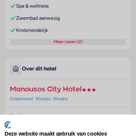
Spa & wellness
Zwembad aanwezig
Kindvriendelijk
Meer tonen (2)
Over dit hotel
Manousos City Hotel
Griekenland
· Rhodos
· Rhodos
Ligging
Dit hotel ligt op een paar minuten lopen van het
strand, vlakbij het centrum van de stad Rhodos, de
Deze website maakt gebruik van cookies