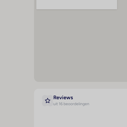
Badkamer
H
Douche
O
Ligbad
D
Haardroger
Di
Radio
Minibar
Koelkast
Airconditioning (centraal
geregeld)
Kluis
Balkon of terras
Televisie
Reviews
uit 16 beoordelingen
Tweepersoonsbed
Magnetron
Mogelijkheid om zelf thee en