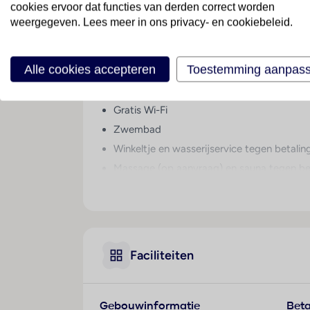
cookies ervoor dat functies van derden correct worden
weergegeven. Lees meer in ons privacy- en cookiebeleid.
Smartline Aquamare ligt in het centrum van R
"Windy Beach". Kortom; een perfecte ligging! 
Smartline Aquamare beschikt over:
Alle cookies accepteren
Toestemming aanpas
118 kamers en appartementen
Gratis Wi-Fi
Zwembad
Winkeltje en wasserijservice tegen betalin
Massage (op aanvraag) en sauna tegen be
Faciliteiten
Gebouwinformatie
Beta