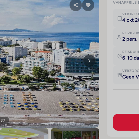
VANAFPRIJS 
VERTRE
4 okt 
REIZIGER
2 pers.
REISDUU
6-10 d
VERZOR
Geen V
237