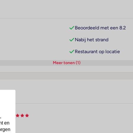
Beoordeeld met een 8.2
Nabij het strand
Restaurant op locatie
Meer tonen (1)
tel
,
nt en
orgen