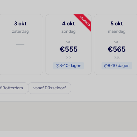
LAAGSTE
3 okt
4 okt
5 okt
zaterdag
zondag
maandag
—
va.
va.
€555
€565
p.p.
p.p.
8-10 dagen
8-10 dagen
f Rotterdam
vanaf Düsseldorf