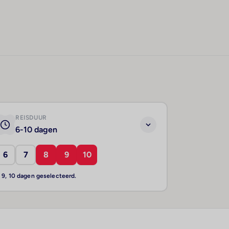
REISDUUR
6-10 dagen
6
7
8
9
10
, 9, 10 dagen geselecteerd.