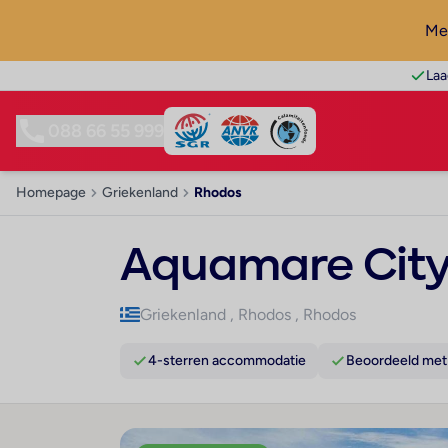
Mel
Laa
088 66 55 999
Homepage
Griekenland
Rhodos
Aquamare City
Griekenland
,
Rhodos
,
Rhodos
4-sterren accommodatie
Beoordeeld met