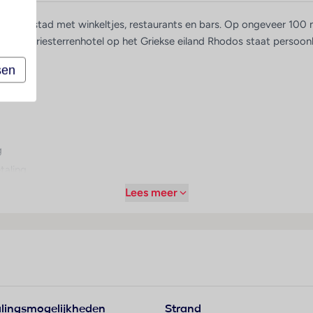
hodos-stad met winkeltjes, restaurants en bars. Op ongeveer 100 m
Bij dit driesterrenhotel op het Griekse eiland Rhodos staat persoonl
sen
g
taling
Lees meer
lingsmogelijkheden
Strand