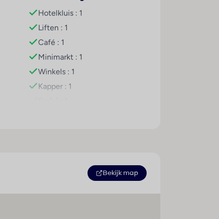
Hotelkluis : 1
Liften : 1
Café : 1
Minimarkt : 1
Winkels : 1
Kapper : 1
Bar(s) : 1
Casino : 1
Restaurant(s) : 2
Conferentiezaal : 1
WiFi hotspot
Parkeerplaats
Bekijk map
Tv-lounge : 1
Afstanden