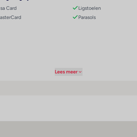
isa Card
Ligstoelen
asterCard
Parasols
Lees meer
tijden
Sport / amusement