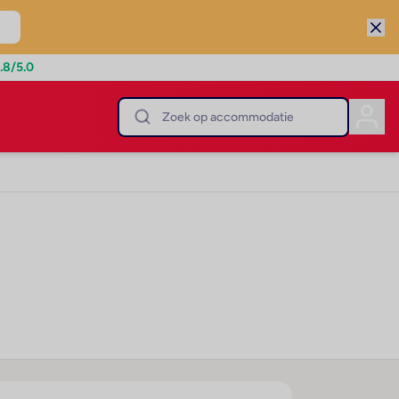
.8
/5.0