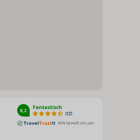
Stadscentrum : 100 m
Strand : 100 m
Zee : 100 m
Fantastisch
8,2
(
17
)
96
% beveelt ons aan