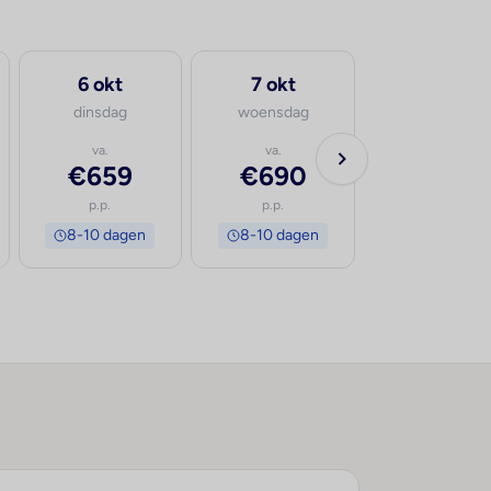
6 okt
7 okt
dinsdag
woensdag
va.
va.
€659
€690
p.p.
p.p.
8-10 dagen
8-10 dagen