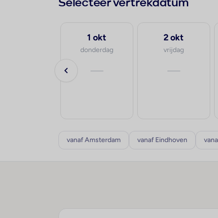
Selecteer vertrekdatum
25 sep
1 okt
2 okt
vrijdag
donderdag
vrijdag
va.
—
—
€1.047
p.p.
8-10 dagen
vanaf Amsterdam
vanaf Eindhoven
vana