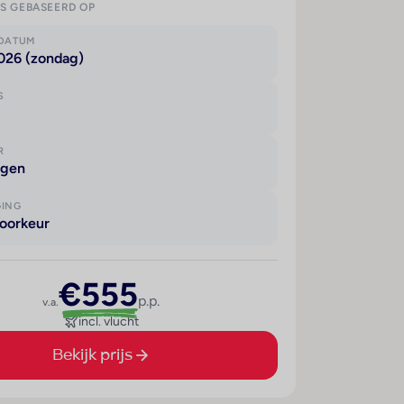
IS GEBASEERD OP
KDATUM
2026 (zondag)
S
R
agen
GING
oorkeur
€555
p.p.
v.a.
incl. vlucht
Bekijk prijs