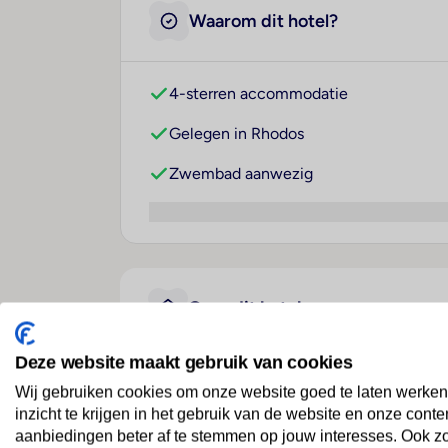
Waarom dit hotel?
4-sterren accommodatie
Gelegen in Rhodos
Zwembad aanwezig
Over dit hotel
Deze website maakt gebruik van cookies
Aquamare City & Beach Ho
Wij gebruiken cookies om onze website goed te laten werken
inzicht te krijgen in het gebruik van de website en onze conte
Griekenland
· Rhodos
· Rhodos
aanbiedingen beter af te stemmen op jouw interesses. Ook z