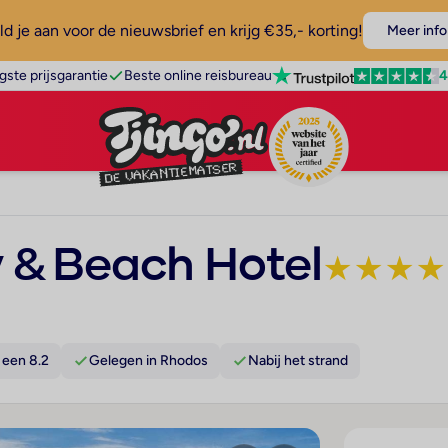
d je aan voor de nieuwsbrief en krijg €35,- korting!
Meer info
4
gste prijsgarantie
Beste online reisbureau
 & Beach Hotel
★
★
★
★
 een 8.2
Gelegen in Rhodos
Nabij het strand