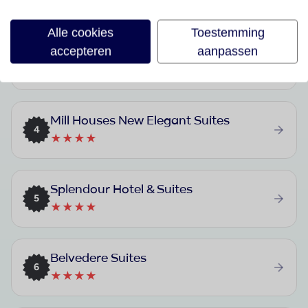
★★★★
Alle cookies
Toestemming
accepteren
aanpassen
Manos Small World
3
★★★
Mill Houses New Elegant Suites
4
★★★★
Splendour Hotel & Suites
5
★★★★
Belvedere Suites
6
★★★★