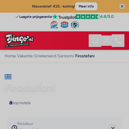
Nieuwsbrief: €35,- korting!
Meer info
4.8
/5.0
Laagste prijsgarantie
Home
/
Vakantie
/
Griekenland
/
Santorini
/
Firostefani
VAKANTIE · SANTORINI
Firostefani
8
top hotels
Reisduur