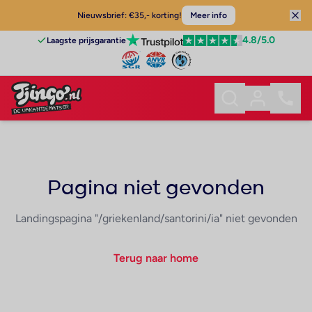
Nieuwsbrief: €35,- korting!
Meer info
4.8
/5.0
Laagste prijsgarantie
Pagina niet gevonden
Landingspagina "/griekenland/santorini/ia" niet gevonden
Terug naar home