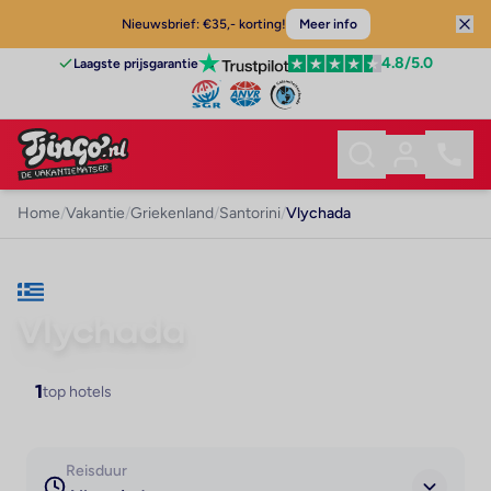
Nieuwsbrief: €35,- korting!
Meer info
4.8
/5.0
Laagste prijsgarantie
Home
/
Vakantie
/
Griekenland
/
Santorini
/
Vlychada
VAKANTIE · SANTORINI
Vlychada
1
top hotels
Reisduur