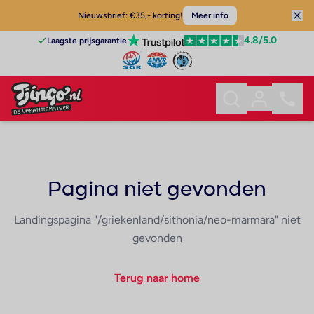
Nieuwsbrief: €35,- korting!
Meer info
4.8
/5.0
Laagste prijsgarantie
Pagina niet gevonden
Landingspagina "/griekenland/sithonia/neo-marmara" niet
gevonden
Terug naar home