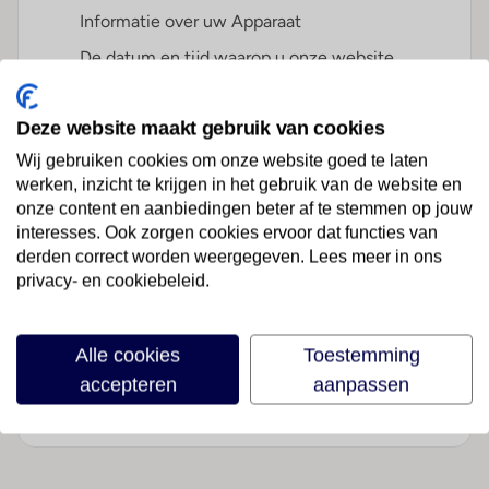
Informatie over uw Apparaat
De datum en tijd waarop u onze website
heeft bezocht
De webpagina url waar u uw
Deze website maakt gebruik van cookies
toestemmingsvoorkeuren hebt opgeslagen of
Wij gebruiken cookies om onze website goed te laten
bijgewerkt
werken, inzicht te krijgen in het gebruik van de website en
onze content en aanbiedingen beter af te stemmen op jouw
De locatie bij benadering van de gebruiker die
interesses. Ook zorgen cookies ervoor dat functies van
zijn toestemmingsvoorkeur heeft opgeslagen
derden correct worden weergegeven. Lees meer in ons
privacy- en cookiebeleid.
Een universeel uniek identificatienummer
(UUID) van de websitebezoeker die op de
cookiebanner heeft geklikt
Alle cookies
Toestemming
accepteren
aanpassen