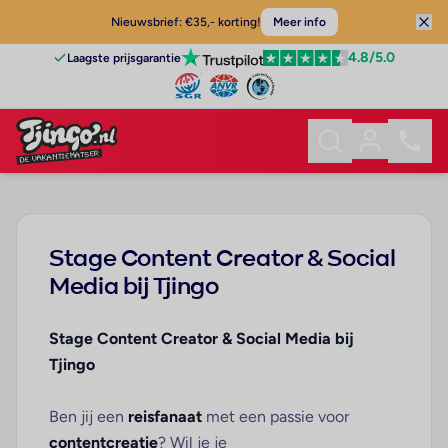
Nieuwsbrief: €35,- korting!
Meer info
4.8
/5.0
Laagste prijsgarantie
Stage Content Creator & Social
Media bij Tjingo
Stage Content Creator & Social Media bij
Tjingo
Ben jij een
reisfanaat
met een passie voor
contentcreatie
? Wil je je