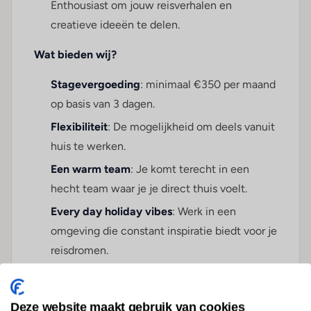
Enthousiast om jouw reisverhalen en
creatieve ideeën te delen.
Wat bieden wij?
Stagevergoeding
: minimaal €350 per maand
op basis van 3 dagen.
Flexibiliteit
: De mogelijkheid om deels vanuit
huis te werken.
Een warm team
: Je komt terecht in een
hecht team waar je je direct thuis voelt.
Every day holiday vibes
: Werk in een
omgeving die constant inspiratie biedt voor je
reisdromen.
Klinkt dit als jouw volgende avontuur? Stuur
jouw CV en motivatie naar:
linda@reas.nl
Deze website maakt gebruik van cookies