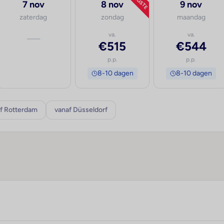
LAAGSTE
7 nov
8 nov
9 nov
zaterdag
zondag
maandag
—
va.
va.
€515
€544
p.p.
p.p.
8-10 dagen
8-10 dagen
f Rotterdam
vanaf Düsseldorf