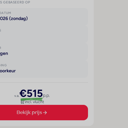
IS GEBASEERD OP
KDATUM
2026 (zondag)
S
R
agen
GING
oorkeur
€515
p.p.
v.a.
incl. vlucht
Bekijk prijs