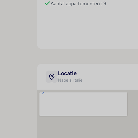
Sport/entertainment
Aantal appartementen : 9
Voor afwisselende recreatie en vrijetijds
ontspanningsmogelijkheden zoals fietsen/
Multilingual, powered by www.giata.com fo
Eten en drinken
Dagelijks wordt een voedzaam ontbijt gese
Creditcards
De volgende creditcards worden geaccepte
Locatie
Napels
, Italië
Kamer
Spo
Badkamer
Fi
Douche
F
Ligbad