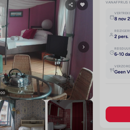
VANAFPRIJS 
VERTRE
8 nov 
REIZIGER
2 pers.
REISDUU
6-10 d
VERZOR
Geen V
200