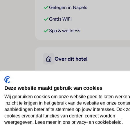
Gelegen in Napels
Gratis WiFi
Spa & wellness
Over dit hotel
Residenza Echia
Deze website maakt gebruik van cookies
Italië
· Golf Van Napels
· Napels
Wij gebruiken cookies om onze website goed te laten werken
inzicht te krijgen in het gebruik van de website en onze conte
Ligging
aanbiedingen beter af te stemmen op jouw interesses. Ook z
cookies ervoor dat functies van derden correct worden
Het hotel is gelegen in een van de meest 
weergegeven. Lees meer in ons privacy- en cookiebeleid.
uniek vormgegeven Castel dell'Ovo, en de 