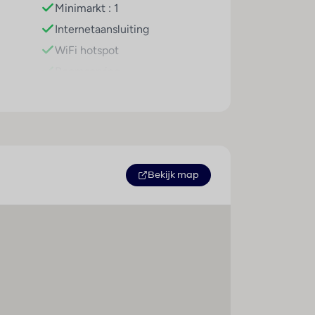
Minimarkt : 1
parthotel ter beschikking. Verschillende
Internetaansluiting
isseling. Copyright GIATA 2004 - 2026.
WiFi hotspot
Roomservice
Wasservice
Medische dienst
Fietsenverhuur
Parkeerplaats
Parkeergarage
Bekijk map
Wasgelegenheid
Huisdieren
Hygiëne
Preventieschermen
 m
Afstandsregels
Verscherpte