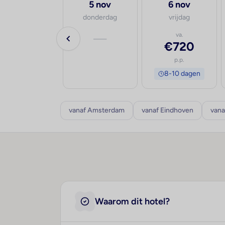
19 aug
5 nov
6 nov
woensdag
donderdag
vrijdag
—
—
va.
€720
p.p.
8-10 dagen
vanaf Amsterdam
vanaf Eindhoven
vana
Waarom dit hotel?