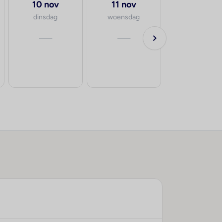
10 nov
11 nov
dinsdag
woensdag
—
—