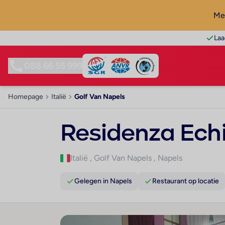
Mel
Laa
088 66 55 999
Homepage
Italië
Golf Van Napels
Residenza Ech
Italië
,
Golf Van Napels
,
Napels
Gelegen in Napels
Restaurant op locatie