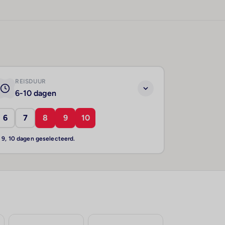
REISDUUR
6-10 dagen
6
7
8
9
10
, 9, 10 dagen geselecteerd.