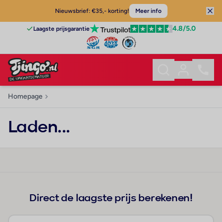
Nieuwsbrief: €35,- korting!
Meer info
4.8
/5.0
Laagste prijsgarantie
Homepage
Laden...
Direct de laagste prijs berekenen!