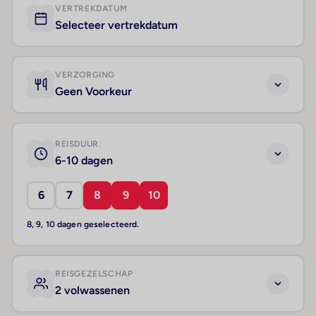
VERTREKDATUM
Selecteer vertrekdatum
VERZORGING
Geen Voorkeur
REISDUUR
6-10 dagen
6
7
8
9
10
8, 9, 10 dagen geselecteerd.
REISGEZELSCHAP
2 volwassenen