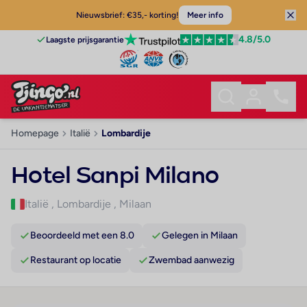
Nieuwsbrief: €35,- korting!
Meer info
4.8
/5.0
Laagste prijsgarantie
Homepage
Italië
Lombardije
Hotel Sanpi Milano
Italië
,
Lombardije
,
Milaan
Beoordeeld met een 8.0
Gelegen in Milaan
Restaurant op locatie
Zwembad aanwezig