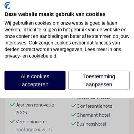
tuin, het Piazza Duomo en het Teatro alla Scala. Er is
een prima verbinding met het openbaar vervoer. Het
Deze website maakt gebruik van cookies
station Porta Venezia (op de rode lijn 1) is 100 m
Wij gebruiken cookies om onze website goed te laten
verwijderd, het is 200 meter naar het station Piazza
werken, inzicht te krijgen in het gebruik van de website en
della Repubblica (gele lijn 3)en het treinstation is 800
Lees meer
onze content en aanbiedingen beter af te stemmen op jouw
meter verwijderd. Het duurt 15 minuten op de
interesses. Ook zorgen cookies ervoor dat functies van
luchthaven Linate te bereiken en de luchthaven
derden correct worden weergegeven. Lees meer in ons
Malpensa 50 minuten. met het openbaar vervoer
privacy- en cookiebeleid.
Faciliteiten
duurt het een uur om naar luchthaven Oriol al Serio
BG te komen. Er rijden shuttlebussen naar de grotere
luchthavens.
Alle cookies
Toestemming
Gebouwinformatie
Hoteltype
accepteren
aanpassen
Hotelfaciliteiten
Gebouwd in het jaar :
Cityhotel
Het hotel biedt op 5 verdiepingen 79 kamers die met
1990
Historisch hotel
een lift bereikbaar zijn. Meertalig personeel (Engels,
Jaar van renovatie :
Conferentiehotel
Duits, Frans) bij de receptie in de ontvangsthal is
2005
Charmant hotel
hulZwembadzichtaardig bij het in- en uitchecken.
Verdiepingen -
Het voorzieningenaanbod van het verblijf bevat een
Businesshotel
hoofdgebouw : 5
garderobe, een bagagedepot, een kluis en een