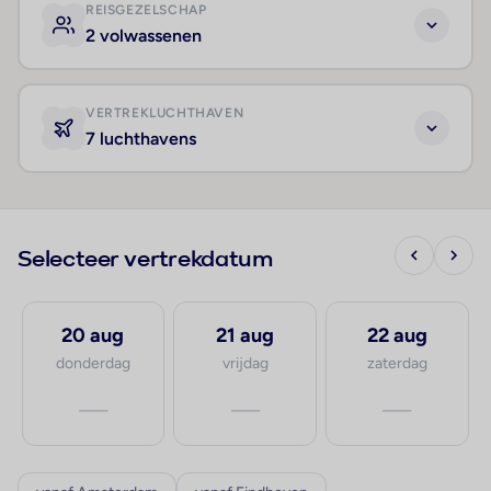
REISGEZELSCHAP
2 volwassenen
VERTREKLUCHTHAVEN
7 luchthavens
Selecteer vertrekdatum
20 aug
21 aug
22 aug
donderdag
vrijdag
zaterdag
—
—
—