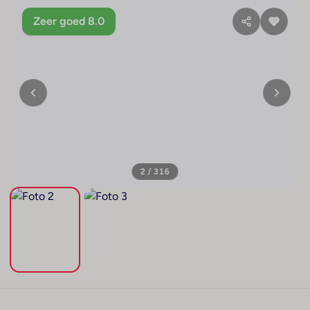
Zeer goed 8.0
3 / 316
+312