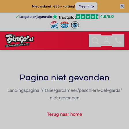
Nieuwsbrief: €35,- korting!
Meer info
4.8
/5.0
Laagste prijsgarantie
Pagina niet gevonden
Landingspagina "/italie/gardameer/peschiera-del-garda"
niet gevonden
Terug naar home