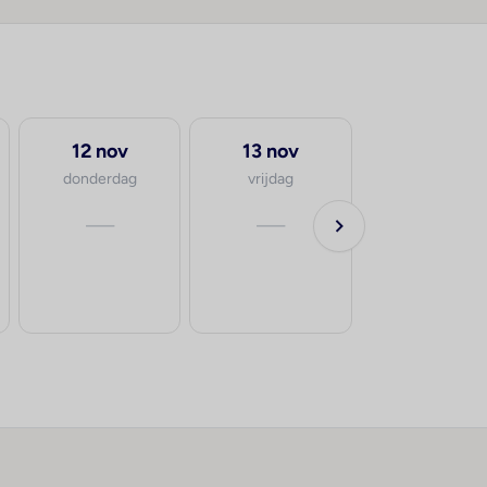
12 nov
13 nov
donderdag
vrijdag
—
—