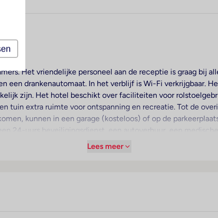
.
sen
mers. Het vriendelijke personeel aan de receptie is graag bij al
n een drankenautomaat. In het verblijf is Wi-Fi verkrijgbaar. He
elijk zijn. Het hotel beschikt over faciliteiten voor rolstoelgeb
n tuin extra ruimte voor ontspanning en recreatie. Tot de overi
komen, kunnen in een garage (kosteloos) of op de parkeerplaats
en 24-uurs beveiligingsdienst, een autoverhuur, een medische 
erette en een eigen shuttlebus. Bij het zakendoen kan van he
Lees meer
 voor een aangename luchtcirculatie in de kamers. De kamers
ovendien zijn een kluis, een minibar en een bureau beschikbaar
 een telefoon, een televisie, een wekker en Wi-Fi (kosteloos) b