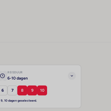
REISDUUR
6-10 dagen
6
7
8
9
10
, 9, 10 dagen geselecteerd.