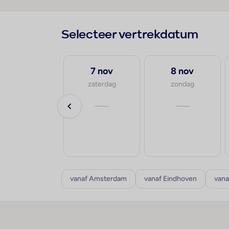
Selecteer vertrekdatum
28 sep
7 nov
8 nov
maandag
zaterdag
zondag
va.
—
—
€771
p.p.
8-10 dagen
vanaf Amsterdam
vanaf Eindhoven
vana