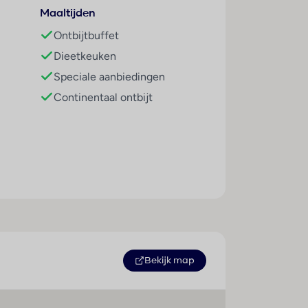
e kamers met een barrièrevrije badkamer te
Maaltijden
Ontbijtbuffet
Dieetkeuken
otel ter beschikking. Verschillende
Speciale aanbiedingen
 afwisseling. Copyright GIATA 2004 -
Continentaal ontbijt
ffet staat garant voor een prima begin van
verblijf speciale menu's beschikbaar.
Bekijk map