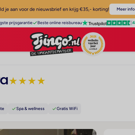
d je aan voor de nieuwsbrief en krijg €35,- korting!
Meer info
4
gste prijsgarantie
Beste online reisbureau
ra
★
★
★
★
ate
Spa & wellness
Gratis WiFi