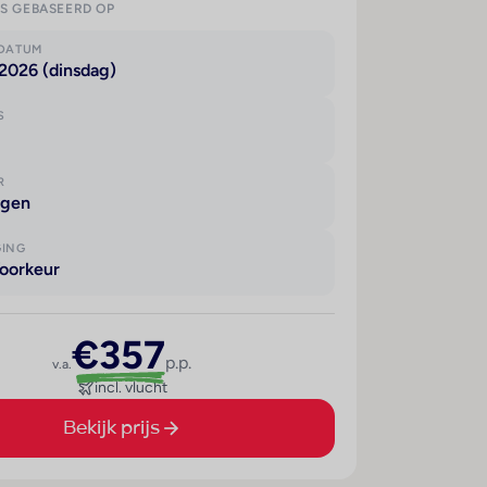
IS GEBASEERD OP
KDATUM
2026 (dinsdag)
S
R
agen
GING
oorkeur
€357
p.p.
v.a.
incl. vlucht
Bekijk prijs