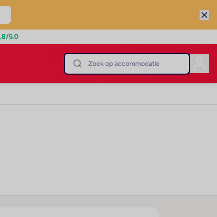
.8
/5.0