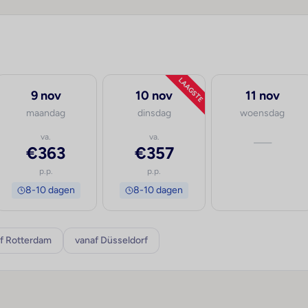
LAAGSTE
9 nov
10 nov
11 nov
maandag
dinsdag
woensdag
va.
va.
—
€363
€357
p.p.
p.p.
8-10 dagen
8-10 dagen
f Rotterdam
vanaf Düsseldorf