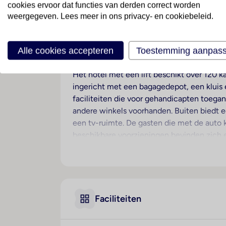
cookies ervoor dat functies van derden correct worden
weergegeven. Lees meer in ons privacy- en cookiebeleid.
Ligging
Dit hotel heet de gasten in Milaan welkom
Alle cookies accepteren
Toestemming aanpas
Hotelfaciliteiten
Het hotel met een lift beschikt over 120 ka
ingericht met een bagagedepot, een kluis e
faciliteiten die voor gehandicapten toegank
andere winkels voorhanden. Buiten biedt ee
een tv-ruimte. De gasten die met de auto 
beschikbare voorzieningen bevinden zich e
een wasservice, een kapper, een muntwass
en staat een fax ter beschikking.
Kamers
Airconditioning en een verwarming zorgen
Faciliteiten
Extra bedden kunnen worden aangevraagd. B
van de gasten verkrijgbaar. Bovendien zijn