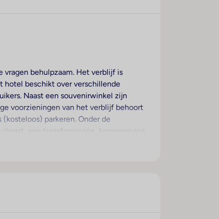
le vragen behulpzaam. Het verblijf is
t hotel beschikt over verschillende
ruikers. Naast een souvenirwinkel zijn
ge voorzieningen van het verblijf behoort
 (kosteloos) parkeren. Onder de
dienst, een transferservice, kamerservice,
t businesscenter gebruik worden gemaakt
 beschikken over een tweepersoonsbed.
. Een strijkset is voor het extra comfort
eschikbaar. De badkamers zijn uitgerust