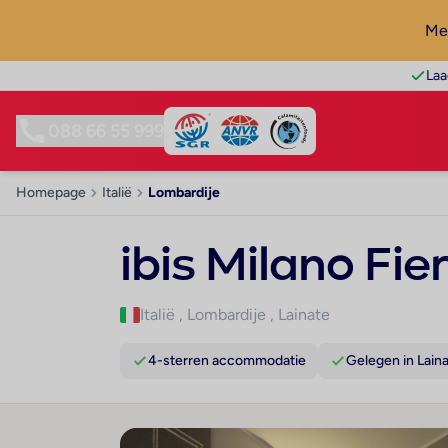
Mel
Laa
088 66 55 999
Homepage
Italië
Lombardije
ibis Milano Fie
Italië
,
Lombardije
,
Lainate
4-sterren accommodatie
Gelegen in Lain