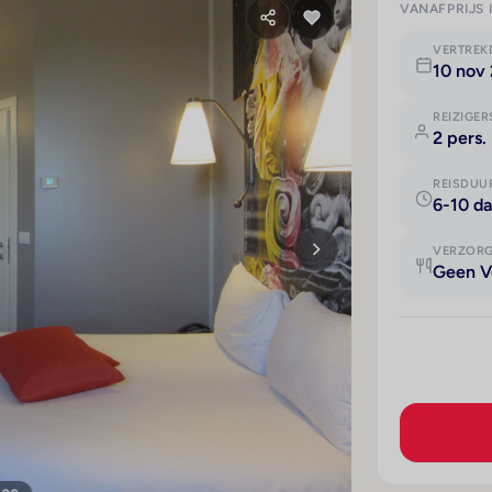
VANAFPRIJS 
VERTRE
10 nov 
REIZIGER
2 pers.
REISDUU
6-10 d
VERZOR
Geen V