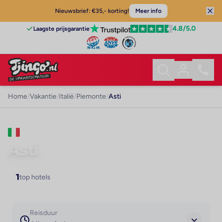
Nieuwsbrief: €35,- korting!
Meer info
4.8
/5.0
Laagste prijsgarantie
Home
/
Vakantie
/
Italië
/
Piemonte
/
Asti
VAKANTIE · PIEMONTE
Asti
1
top hotels
Reisduur