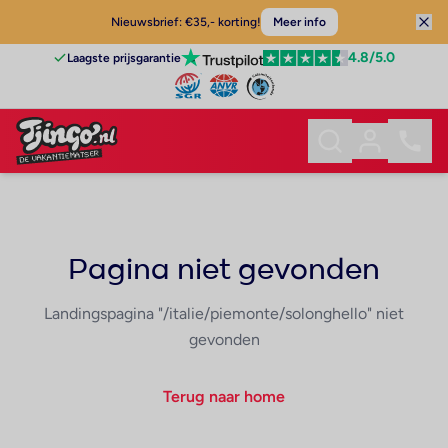
Nieuwsbrief: €35,- korting!
Meer info
4.8
/5.0
Laagste prijsgarantie
Pagina niet gevonden
Landingspagina "/italie/piemonte/solonghello" niet
gevonden
Terug naar home