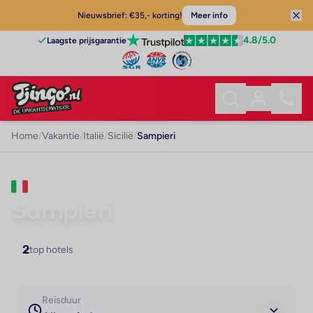
Nieuwsbrief: €35,- korting!
Meer info
4.8
/5.0
Laagste prijsgarantie
Home
/
Vakantie
/
Italië
/
Sicilië
/
Sampieri
VAKANTIE · SICILIË
Sampieri
2
top hotels
Reisduur