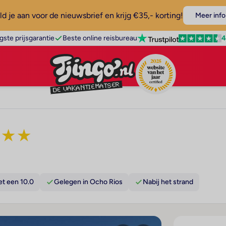
d je aan voor de nieuwsbrief en krijg €35,- korting!
Meer info
4
gste prijsgarantie
Beste online reisbureau
★
★
★
t een 10.0
Gelegen in Ocho Rios
Nabij het strand