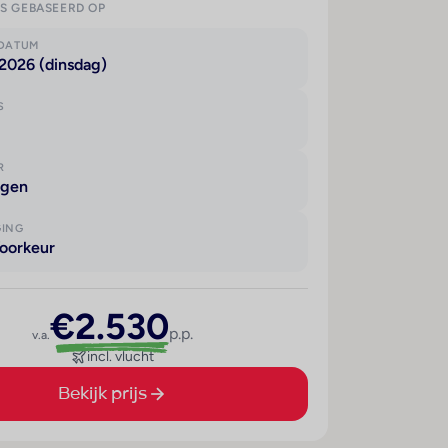
IS GEBASEERD OP
KDATUM
2026 (dinsdag)
S
R
agen
GING
oorkeur
€2.530
p.p.
v.a.
incl. vlucht
Bekijk prijs