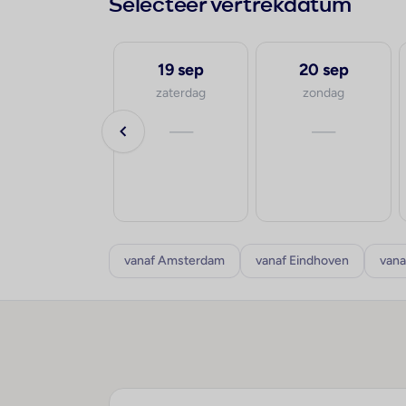
Selecteer vertrekdatum
15 sep
19 sep
20 sep
dinsdag
zaterdag
zondag
va.
—
—
€2.530
p.p.
8-10 dagen
vanaf Amsterdam
vanaf Eindhoven
vana