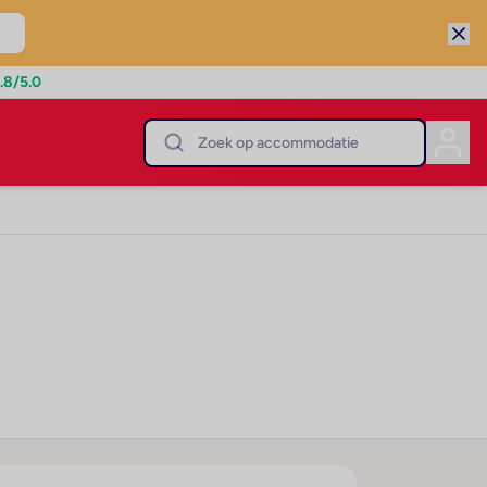
.8
/5.0