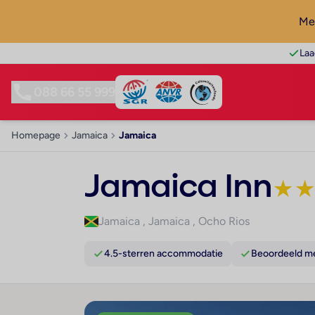
Mel
Laa
088 66 55 999
Homepage
Jamaica
Jamaica
Jamaica Inn
★
Jamaica
,
Jamaica
,
Ocho Rios
4.5-sterren accommodatie
Beoordeeld me