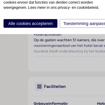
cookies ervoor dat functies van derden correct worden
weergegeven. Lees meer in ons privacy- en cookiebeleid.
Ligging
Het strandhotel bevindt zich in een privé 
dan 24.000 m² grote grondstuk is trots op 
Alle cookies accepteren
Toestemming aanpas
complex aanwezig.
Hotelfaciliteiten
Op de gasten wachten 51 kamers, die over 
voorzieningenaanbod van het hotel bevat e
tourdesk biedt ondersteuning bij het boek
vrijetijdsbestedingen. Het hotel beschikt o
te winkelen of te flaneren. Buiten biedt e
een tv-ruimte en een bibliotheek. Desgew
beveiligingsdienst, een medische dienst, 
Kamers
Faciliteiten
In de kamers zijn airconditioning en een v
kamers beschikken over een tweepersoonsb
worden aangevraagd. Bovendien zijn een kl
Gebouwinformatie
Hote