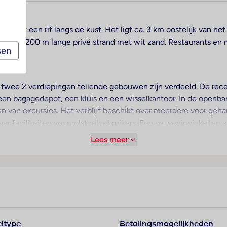
baai met een rif langs de kust. Het ligt ca. 3 km oostelijk van 
zijn ca. 200 m lange privé strand met wit zand. Restaurants en
sen
twee 2 verdiepingen tellende gebouwen zijn verdeeld. De rece
en bagagedepot, een kluis en een wisselkantoor. In de openbare
en van excursies. Het verblijf beschikt over meerdere voor geh
ver faciliteiten voor rolstoelgebruikers. Een souvenirwinkel en
en tuin extra ruimte voor ontspanning en recreatie. Tot de over
Lees meer
enst beschikken de reizigers over parkeerplaatsen. Tot de aan
kamerservice, een wasservice, een kapper en een eigen shuttleb
entilator voorhanden. De gasten kunnen vanaf het balkon of het 
ed, een queensize bed of een kingsize bed. Er zijn aparte sl
uis, een minibar en een bureau beschikbaar. Ook zijn een mini
ltype
Betalingsmogelijkheden