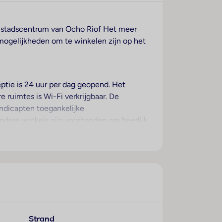
het stadscentrum van Ocho Riof Het meer
 mogelijkheden om te winkelen zijn op het
ptie is 24 uur per dag geopend. Het
 ruimtes is Wi-Fi verkrijgbaar. De
andicapten toegankelijke
 andere winkels zijn voorhanden om heerlijk
ige voorzieningen van het hotel behoren
geboden diensten horen een 24-uurs
us.
terras van het uitzicht op zee genieten. De
aapkamers aanwezig. Extra bedden kunnen
-koelkast en een thee-/koffiezetapparaat
Strand