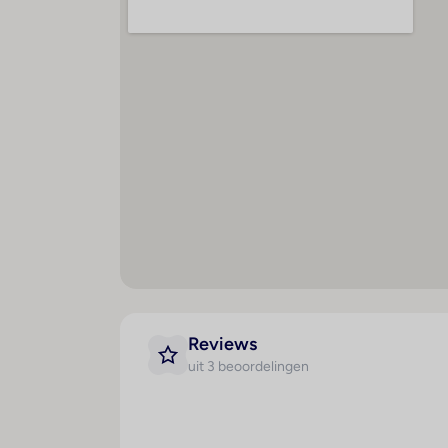
Bar(s) : 1
M
Creditcards
De volgende creditcards worden in het ver
Restaurant(s) : 1
K
Conferentiezaal : 1
A
g
Internetaansluiting
Kl
WiFi hotspot
L
Roomservice
Te
Wasservice
T
Medische dienst
A
Parkeerplaats
r
Tv-lounge : 1
M
Toegankelijk voor
ko
gehandicapten
Reviews
R
uit 3 beoordelingen