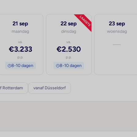
LAAGSTE
21 sep
22 sep
23 sep
maandag
dinsdag
woensdag
va.
va.
—
€3.233
€2.530
p.p.
p.p.
8-10 dagen
8-10 dagen
f Rotterdam
vanaf Düsseldorf