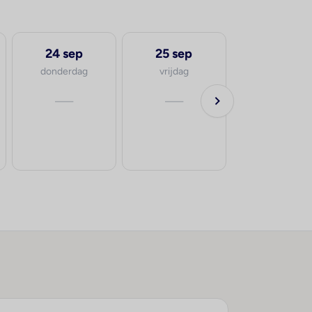
24 sep
25 sep
29 sep
donderdag
vrijdag
dinsdag
—
—
va.
€2.553
p.p.
8-10 dage