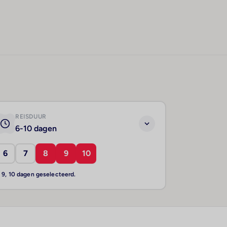
REISDUUR
6-10 dagen
6
7
8
9
10
, 9, 10 dagen geselecteerd.