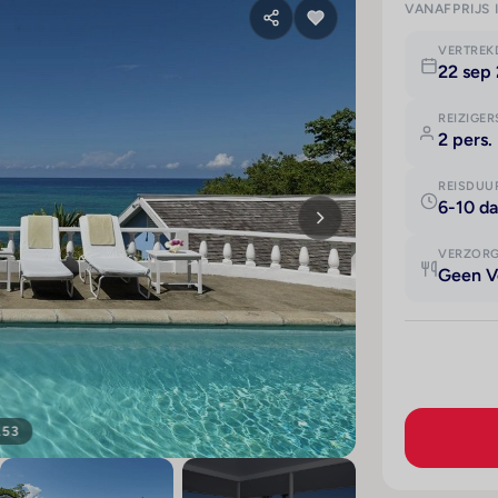
VANAFPRIJS 
VERTRE
22 sep 
REIZIGER
2 pers.
REISDUU
6-10 d
VERZOR
Geen V
153