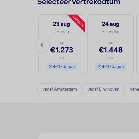
Selecteer vertrekdatum
LAAGSTE
21 aug
23 aug
24 aug
vrijdag
zondag
maandag
va.
va.
va.
€1.411
€1.273
€1.448
p.p.
p.p.
p.p.
8-10 dagen
8-10 dagen
8-10 dagen
vanaf Amsterdam
vanaf Eindhoven
vana