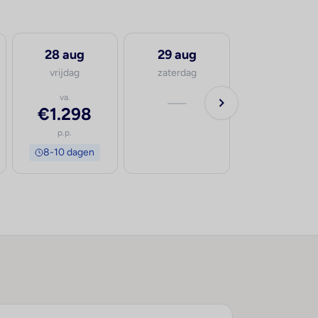
28 aug
29 aug
30 aug
vrijdag
zaterdag
zondag
va.
—
va.
€1.298
€1.399
p.p.
p.p.
8-10 dagen
8-10 dage