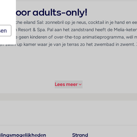
 voor adults-only!
rdische eiland Sal: zonnebril op je neus, cocktail in je hand en ee
a Beach Resort & Spa. Pal aan het zandstrand heeft de Melia-keten e
sen
Llana vind je geen kinderen of over-the-top animatieprogramma, wé
een swim up kamer waar je van je terras zo het zwembad in zwemt. 
Lees meer
lingsmogelijkheden
Strand