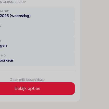
IS GEBASEERD OP
KDATUM
 2026 (woensdag)
S
R
agen
GING
oorkeur
Geen prijs beschikbaar
Bekijk opties