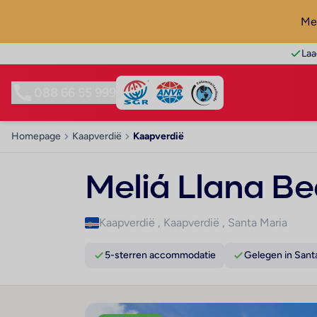
Mel
Laa
088 66 55 999
Homepage
Kaapverdië
Kaapverdië
Meliá Llana Be
Kaapverdië
,
Kaapverdië
,
Santa Maria
5-sterren accommodatie
Gelegen in Sant