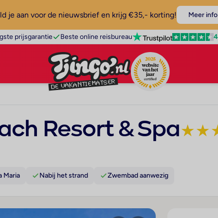
d je aan voor de nieuwsbrief en krijg €35,- korting!
Meer info
4
gste prijsgarantie
Beste online reisbureau
ach Resort & Spa
★
★
a Maria
Nabij het strand
Zwembad aanwezig