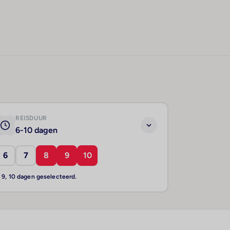
REISDUUR
6-10 dagen
6
7
8
9
10
, 9, 10 dagen geselecteerd.