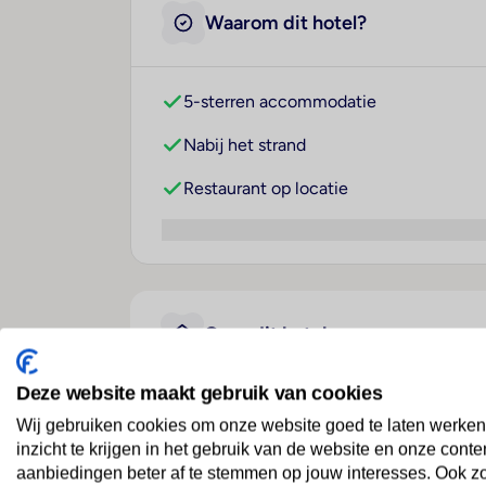
Waarom dit hotel?
5-sterren accommodatie
Nabij het strand
Restaurant op locatie
Over dit hotel
Deze website maakt gebruik van cookies
Meliá Llana Beach Resort 
Wij gebruiken cookies om onze website goed te laten werken
inzicht te krijgen in het gebruik van de website en onze conte
Kaapverdië
· Kaapverdië
· Santa Maria
aanbiedingen beter af te stemmen op jouw interesses. Ook z