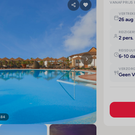
VANAFPRIJS 
VERTRE
26 aug
REIZIGER
2 pers.
REISDUU
6-10 d
VERZOR
Geen V
184