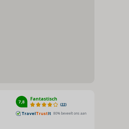
Fantastisch
7,8
(
22
)
80
% beveelt ons aan
aar je kunt zwemmen in het rustige en blauwe
 een drankje met uitzicht over zee (niet