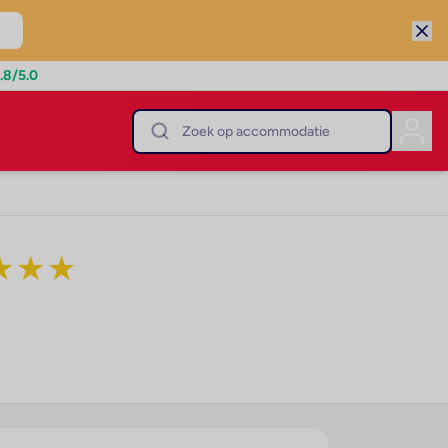
.8
/5.0
★
★
★