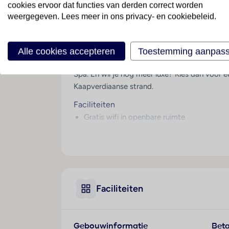
cookies ervoor dat functies van derden correct worden
weergegeven. Lees meer in ons privacy- en cookiebeleid.
Compleet ontspannen
Droomvakantie voor volwassenen op het Kaapve
wenst. Welkom in Adults Only hotel Melia Llan
Alle cookies accepteren
Toestemming aanpas
24 uur per dag in de watten legt. In Melia 
Spa. En wil je nog meer luxe? Kies dan voor 
Kaapverdiaanse strand.
Faciliteiten
Gratis wifi in openbare ruimte
Gratis wifi op de kamer
Receptie (24 uur)
Tegen betaling
Winkeltje(s)
Kapper
Faciliteiten
Wasservice
Restaurants/Bars
Gebouwinformatie
Beta