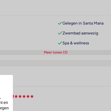
Gelegen in Santa Maria
Zwembad aanwezig
Spa & wellness
Meer tonen (3)
& Spa
,
nt en
orgen