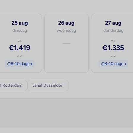
25 aug
26 aug
27 aug
dinsdag
woensdag
donderdag
va.
—
va.
€1.419
€1.335
p.p.
p.p.
8-10 dagen
8-10 dagen
f Rotterdam
vanaf Düsseldorf